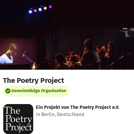
Zum Hauptinhalt springen
Erklärung zur Barrierefreiheit anzeigen
The Poetry Project
Gemeinnützige Organisation
Ein Projekt von
The Poetry Project e.V.
in Berlin, Deutschland