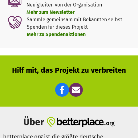
gestalten wir regelmäßig öffentliche Lesungen in ganz
Neuigkeiten von der Organisation
Deutschland, bei denen die jungen Poet*innen ihre Texte
Mehr zum Newsletter
in ihrer Herkunftssprache vortragen, die deutschen
Sammle gemeinsam mit Bekannten selbst
Übersetzungen werden von professionellen
Spenden für dieses Projekt
Sprecher*innen gelesen. So wollen wir ihre Perspektiven,
Mehr zu Spendenaktionen
ihre Geschichten und Stimmen hörbar machen und in die
Öffentlichkeit tragen.
Zudem möchten wir das Publikum zum Austausch anregen
und anhand dieses Dialogs demokratische Kräfte stärken.
Hilf mit, das Projekt zu verbreiten
Über
betterplace.org ist die größte deutsche