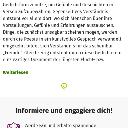
Gedichtform zunutze, um Gefühle und Geschichten in
Versen aufzubewahren. Gegenseitiges Verständnis
entsteht vor allem dort, wo sich Menschen über ihre
Vorstellungen, Gefühle und Erfahrungen austauschen.
Dinge, die zunächst unsagbar scheinen mögen, werden
durch die Poesie in ein kunstvolles Gespräch verwandelt,
umgekehrt bildet sich Verständnis für das scheinbar
„Fremde“. Gleichzeitig entsteht durch diese Gedichte ein
einzigartiges Dokument der jüngsten Flucht- bzw.
Migrationsgeschichte.
Weiterlesen
Geschrieben wird in unseren Workshops auf Arabisch,
Kurdisch, Persisch und Ukrainisch. Zudem finden
regelmäßig Workshops an Schulen, bei
Willkommensklassen sowie an Universitäten statt.
Informiere und engagiere dich!
Die entstehenden Texte sammeln wir und veröffentlichen
sie auf unserer multilingualen Website. Außerdem
Werde Fan und erhalte spannende