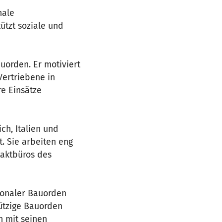
nale
ützt soziale und
orden. Er motiviert
Vertriebene in
re Einsätze
ch, Italien und
. Sie arbeiten eng
aktbüros des
ionaler Bauorden
nützige Bauorden
 mit seinen