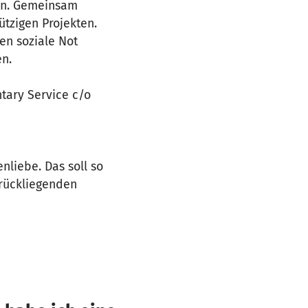
ken. Gemeinsam
tzigen Projekten.
fen soziale Not
en.
ntary Service c/o
liebe. Das soll so
urückliegenden