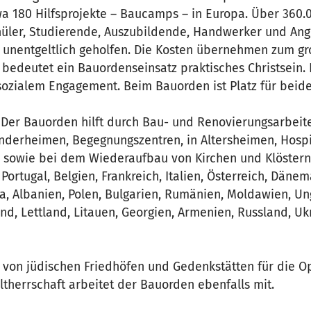
twa 180 Hilfsprojekte – Baucamps – in Europa. Über 360
üler, Studierende, Auszubildende, Handwerker und Ang
ge unentgeltlich geholfen. Die Kosten übernehmen zum gr
 bedeutet ein Bauordenseinsatz praktisches Christsein. 
sozialem Engagement. Beim Bauorden ist Platz für beide
Der Bauorden hilft durch Bau- und Renovierungsarbeit
nderheimen, Begegnungszentren, in Altersheimen, Hospi
owie bei dem Wiederaufbau von Kirchen und Klöstern.
 Portugal, Belgien, Frankreich, Italien, Österreich, Dänem
, Albanien, Polen, Bulgarien, Rumänien, Moldawien, Un
nd, Lettland, Litauen, Georgien, Armenien, Russland, Uk
 von jüdischen Friedhöfen und Gedenkstätten für die Op
ltherrschaft arbeitet der Bauorden ebenfalls mit.