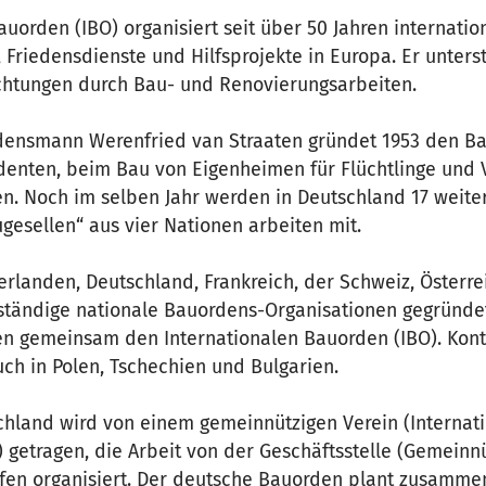
auorden (IBO) organisiert seit über 50 Jahren internatio
riedensdienste und Hilfsprojekte in Europa. Er unterst
chtungen durch Bau- und Renovierungsarbeiten.
densmann Werenfried van Straaten gründet 1953 den Bau
denten, beim Bau von Eigenheimen für Flüchtlinge und 
en. Noch im selben Jahr werden in Deutschland 17 weite
ugesellen“ aus vier Nationen arbeiten mit.
erlanden, Deutschland, Frankreich, der Schweiz, Österrei
tändige nationale Bauordens-Organisationen gegründet
n gemeinsam den Internationalen Bauorden (IBO). Kont
ch in Polen, Tschechien und Bulgarien.
hland wird von einem gemeinnützigen Verein (Internat
) getragen, die Arbeit von der Geschäftsstelle (Gemein
en organisiert. Der deutsche Bauorden plant zusammen