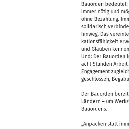
Bauorden bedeutet: 
immer nötig und mög
ohne Bezahlung. Imm
solidarisch verbind
hinweg. Das vereint
kationsfähigkeit er
und Glauben kennen
Und: Der Bauorden i
acht Stunden Arbeit
Engagement zugleich
geschlossen, Begabu
Der Bauorden bereite
Ländern – um Werkze
Bauordens.
„Anpacken statt imme