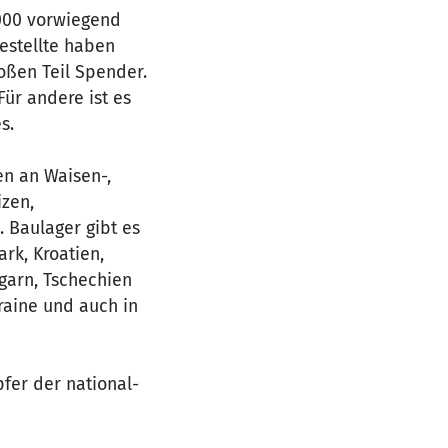
.000 vorwiegend
estellte haben
oßen Teil Spender.
Für andere ist es
s.
en an Waisen-,
zen,
 Baulager gibt es
ark, Kroatien,
garn, Tschechien
raine und auch in
fer der national-