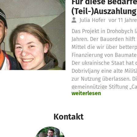
Für diese Bedarfe
(Teil-)Auszahlung
Julia Hofer
vor 11 Jahr
Das Projekt in Drohobych lä
Jahren. Der Bauorden hilft
Mittel die wir über better
Finanzierung von Baumater
Der ukrainische Staat hat 
Dobrivljany eine alte Mili
zur Nutzung überlassen. D
gemeinnützige Stiftung „Ca
weiterlesen
Leitung von Pater Ihor zum 
Wohnheim „Unser Haus“, ei
Drogen- und Alkoholabhäng
Kontakt
Obdachlose und alle Mensc
schaffen. Eine kleinere Gr
dort. Die Menschen werden