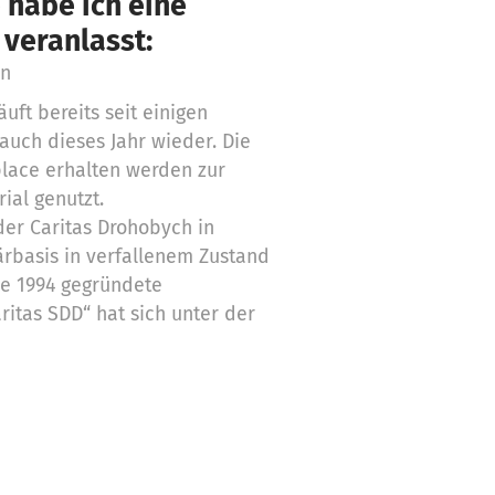
 habe ich eine
 veranlasst:
en
uft bereits seit einigen
 auch dieses Jahr wieder. Die
place erhalten werden zur
ial genutzt.
der Caritas Drohobych in
tärbasis in verfallenem Zustand
ie 1994 gegründete
ritas SDD“ hat sich unter der
Ziel gesetzt, hier das
n Rehabilitationszentrum für
ige, einen Zufluchtsort für
hen, die Hilfe benötigen, zu
uppe lebt und arbeitet bereits
 vor Ort physisch und