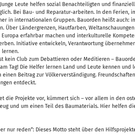
Junge Leute helfen sozial Benachteiligten und finanzie
lich. Bei Bau- und Reparatur-arbeiten. In den Ferien, 
er in internationalen Gruppen. Bauorden heißt auch: 
en. Über Ländergrenzen, Hautfarben, Weltanschauungen
e Europa erfahrbar machen und interkulturelle Kompe
werben. Initiative entwickeln, Verantwortung übernehme
 lernen.
st kein Club zum Debattieren oder Meditieren – Bauord
 am Tag! Die Helfer lernen Land und Leute kennen und l
 einen Beitrag zur Völkerverständigung. Freundschafte
ngen entdeckt.
t die Projekte vor, kümmert sich – vor allem in den os
ug und um einen Teil des Baumaterials. Hier helfen d
r nur reden“: Dieses Motto steht über den Hilfsprojekt