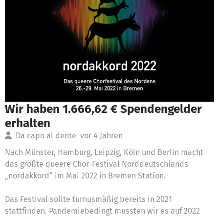
Wir haben 1.666,62 € Spendengelder
erhalten
Da capo al dente
vor 4 Jahren
Nach Münster, Hamburg, Leipzig, Köln und Berlin macht
das größte queere Chor-Festival Norddeutschlands
„nordakkord“ im Mai 2022 in Bremen Station.
Das Festival sollte turnusmäßig bereits in 2021
stattfinden. Pandemiebedingt mussten wir es auf 2022