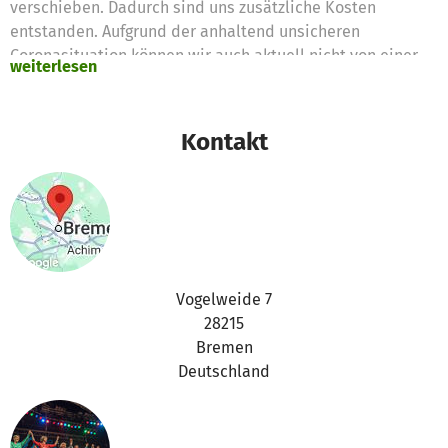
verschieben. Dadurch sind uns zusätzliche Kosten
entstanden. Aufgrund der anhaltend unsicheren
Coronasituation können wir auch aktuell nicht von einer
weiterlesen
vollen Auslastung des Metropoltheaters ausgehen.
Ebenso haben zusätzlich zwischenzeitlich eingetretene
Kostensteigerungen bei verschiedenen Positionen und ein
Kontakt
erforderlicher hoher Hygieneaufwand unsere
Projektkalkulation beeinflusst, so dass ein
pademiebedingter Fehlbetrag entstanden ist. Es ist uns
wichtig dennoch die Ticketpreise auf einem Niveau zu
halten, das einem breiten Publikum die Teilnahme
ermöglicht und wir möchten die Teilnahmegebühren der
Chöre und Sänger*innen konstant halten.
Vogelweide 7
28215
Mit euren Spenden unterstützt ihr uns dabei, dass das
Bremen
Festival wie ursprünglich geplant kostendeckend
Deutschland
durchgeführt werden kann.
Denn mit diesem einzigartigen Festival möchten wir, der