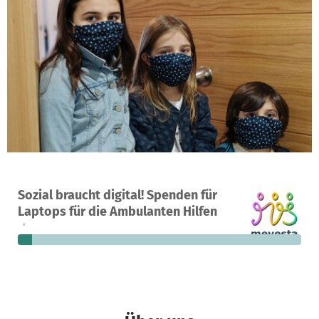
Ein Projekt in Böblingen, Deutschland
Sozial braucht digital! Spenden für
12
5 %
11.398 €
Laptops für die Ambulanten Hilfen
Spenden
finanziert
fehlen noch