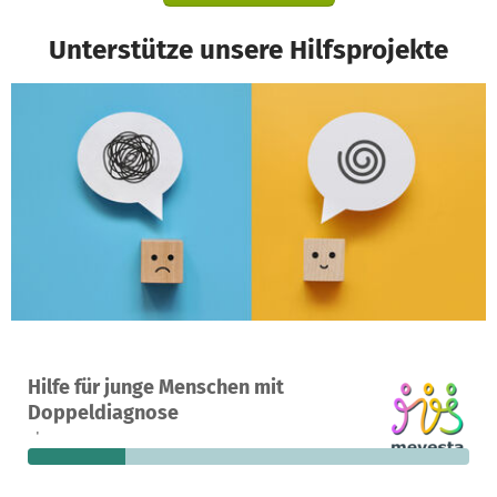
Unterstütze unsere Hilfsprojekte
Ein Projekt in Starzach, Deutschland
Hilfe für junge Menschen mit
45
22 %
6.161 €
Doppeldiagnose
Spenden
finanziert
fehlen noch