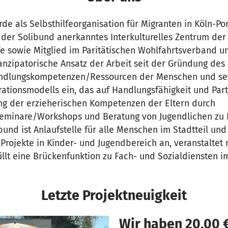
rde als Selbsthilfeorganisation für Migranten in Köln-Por
 der Solibund anerkanntes Interkulturelles Zentrum der 
fe sowie Mitglied im Paritätischen Wohlfahrtsverband u
nzipatorische Ansatz der Arbeit seit der Gründung des 
ndlungskompetenzen/Ressourcen der Men­schen und setz
rationsmodells ein, das auf Handlungsfähigkeit und Parti
ung der erzieherischen Kompetenzen der Eltern durch
eminare/Workshops und Beratung von Jugendlichen zu 
bund ist Anlaufstelle für alle Menschen im Stadtteil un
Projekte in Kinder- und Jugendbereich an, veranstaltet
üllt eine Brückenfunktion zu Fach- und Sozialdiensten im
Letzte Projektneuigkeit
Wir haben 20,00 