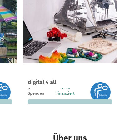
Ein Projekt in Köln, Deutschland
digital 4 all
163 €
0
0 %
6.220 €
n noch
Spenden
finanziert
fehlen noch
Über uns