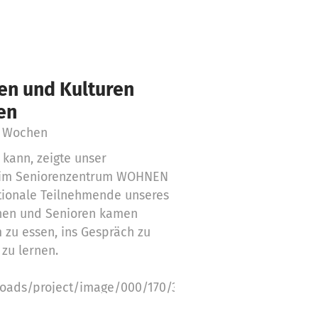
en und Kulturen
en
3 Wochen
kann, zeigte unser
 im Seniorenzentrum WOHNEN
tionale Teilnehmende unseres
nen und Senioren kamen
u essen, ins Gespräch zu
zu lernen.
ploads/project/image/000/170/349/394062/limit_600x45