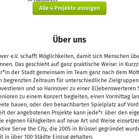
Alle 4 Projekte anzeigen
Über uns
ver e.V. schafft Möglichkeiten, damit sich Menschen üb
nen. Das geschieht auf ganz praktische Weise: in Kurzz
r*in der Stadt gemeinsam im Team ganz nach dem Motto
nen begrenzten Zeitraum für unterschiedliche Zielgruppen
nvestieren und so Hannover zu einer l(i)ebenswerteren
enioren zu einem Konzert begleiten, einen Vormittag l
ete bauen, oder den benachbarten Spielplatz auf Vor
keit der angebotenen Projekte kann jede*r über den eig
e eigenen Fähigkeiten auf neue Art und Weise einsetzen.
iative Serve the City, die 2005 in Brüssel gegründet wur
t in über 100 Städte Einzug gehalten.