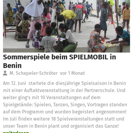
Sommerspiele beim SPIELMOBIL in
Benin
M. Schapeler-Schröter
vor 1 Monat
Am 12. Juni startete die diesjährige Spielsaison in Benin
mit einer Auftaktveranstaltung in der Partnerschule. Und
weiter ging’s mit 10 Veranstaltungen auf dem
Spielgelände: Spielen, Tanzen, Singen, Vortragen standen
auf dem Programm und wurden begeistert angenommen!
Im Juli finden weitere 18 Spielveranstaltungen statt und
unser Team in Benin plant und organisiert das Ganze!