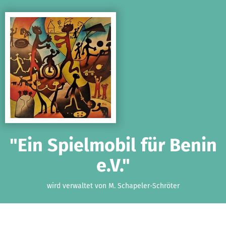
Zum Hauptinhalt springen
Erklärung zur Barrierefreiheit anzeigen
"Ein Spielmobil für Benin
e.V."
wird verwaltet von M. Schapeler-Schröter