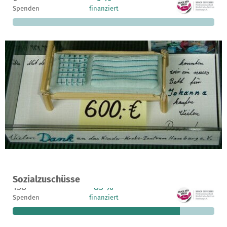
Spenden
finanziert
fehlen noch
Ein Projekt in Hamburg, Deutschland
Sozialzuschüsse
158
83 %
4.038 €
Spenden
finanziert
fehlen noch