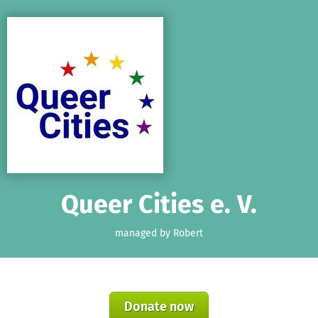
Skip to main content
Show accessibility statement
Queer Cities e. V.
managed by Robert
Donate now