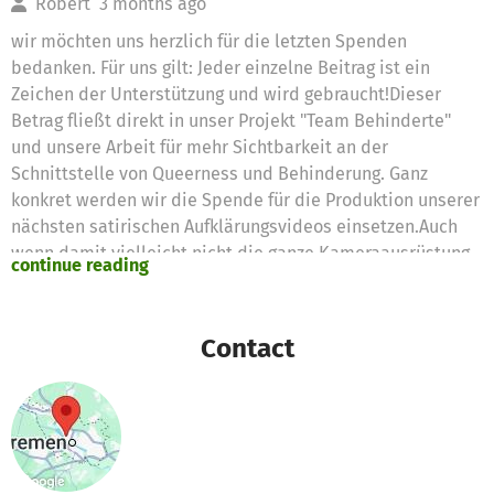
Robert
3 months ago
wir möchten uns herzlich für die letzten Spenden
bedanken. Für uns gilt: Jeder einzelne Beitrag ist ein
Zeichen der Unterstützung und wird gebraucht!Dieser
Betrag fließt direkt in unser Projekt "Team Behinderte"
und unsere Arbeit für mehr Sichtbarkeit an der
Schnittstelle von Queerness und Behinderung. Ganz
konkret werden wir die Spende für die Produktion unserer
nächsten satirischen Aufklärungsvideos einsetzen.Auch
wenn damit vielleicht nicht die ganze Kameraausrüstung
continue reading
bezahlt ist ;), so hilft uns diese Spende doch ganz
praktisch dabei, kleine, aber notwendige Ausgaben zu
decken – sei es für Requisiten oder einen Teil der
Contact
Softwarelizenz für den Videoschnitt.Jeder Euro ist ein
Baustein, der uns hilft, mit Humor Vorurteile abzubauen,
unsere Community-Plattform zu stärken und zu zeigen,
dass Inklusion und queerer Stolz
zusammengehören.Danke, dass ihr an unserer Seite seid
und unsere Arbeit möglich macht!