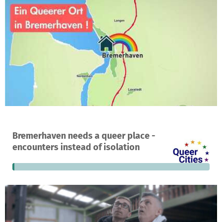
A project in Bremen, Germany
Bremerhaven needs a queer place -
3
1%
€31,905
encounters instead of isolation
donations
funded
still needed