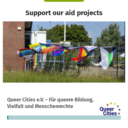
Support our aid projects
A project in Bremen, Germany
Queer Cities e.V. – Für queere Bildung,
1
1%
€53,850
Vielfalt und Menschenrechte
donation
funded
still needed