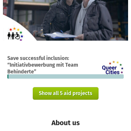
A project in Bremen, Germany
Save successful inclusion:
17
1%
€304,513
“Initiativbewerbung mit Team
donations
funded
still needed
Behinderte”
Show all 5 aid projects
About us