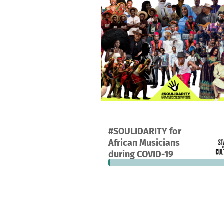
A project in München, Germany
#SOULIDARITY for
1
1%
€60
African Musicians
donation
funded
still
during COVID-19