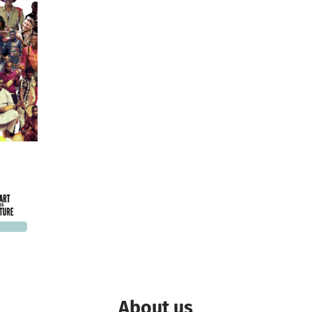
9,889
 needed
About us