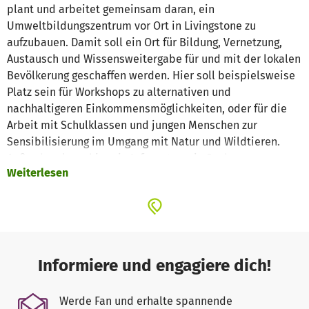
plant und arbeitet gemeinsam daran, ein
Umweltbildungszentrum vor Ort in Livingstone zu
aufzubauen. Damit soll ein Ort für Bildung, Vernetzung,
Austausch und Wissensweitergabe für und mit der lokalen
Bevölkerung geschaffen werden. Hier soll beispielsweise
Platz sein für Workshops zu alternativen und
nachhaltigeren Einkommensmöglichkeiten, oder für die
Arbeit mit Schulklassen und jungen Menschen zur
Sensibilisierung im Umgang mit Natur und Wildtieren.
Außerdem kann hier ein Infozentrum in Sachen
Weiterlesen
Umweltschutz, nachhaltiger Lebensweise, angepasste,
nachhaltige Technologien und landwirtschaftlicher
Methoden, Umgang mit Wildtierkonflikten (insb.
Elefanten), und Möglichkeiten zu lokalem Engagement für
alle Interessierten vor Ort entstehen.
Informiere und engagiere dich!
Konkrete Schwerpunktthemen sind aktuell zum einen,
dass Elefanten häufig aus dem Nationalpark in die
Werde Fan und erhalte spannende
Wohngegenden kommen und immer wieder Tiere und