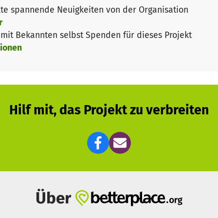
te spannende Neuigkeiten von der Organisation
Hotels und Hostels hat das HomePlanet Hostel seit Mo
r
Beherbergung ein zusätzlicher Kostenfaktor, den sie all
it Bekannten selbst Spenden für dieses Projekt
 in Vorleistung gegangen und trägt die Kosten. Das ist a
ionen
den. Wir möchten betonen, dass das Hostel mit dem Proj
nd (bspw. Strom, Personalkosten etc.) arbeitet.
Hilf mit, das Projekt zu verbreiten
ür Erwachsene
Über