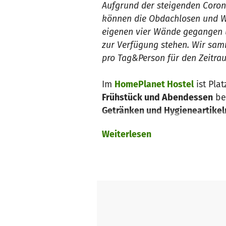
Aufgrund der steigenden Corona
können die Obdachlosen und Woh
eigenen vier Wände gegangen u
zur Verfügung stehen. Wir sam
pro Tag&Person für den Zeitrau
Im
HomePlanet Hostel
ist Plat
Frühstück und Abendessen
be
Getränken und Hygieneartikel
Streetwork-Projekte und sozial
Weiterlesen
Streetworker ist derzeit noch 
Die erste Woche wird vom Host
die Unterbringung und Versorg
pro Person kostet pro Nacht 2
Lebensmitteln) wird mit 10€ p
Projektzeitraum von 45 Tagen 
wir daher für die Unterbring