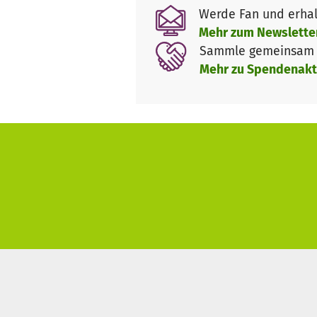
Werde Fan und erhal
Aufgrund der Schließung von 
Mehr zum Newslette
den laufenden Kosten ist die 
Sammle gemeinsam m
die erste Woche ist das Hostel
Mehr zu Spendenakt
daher bitten wir hier um Spen
sondern lediglich kostendecke
Die Beteiligten:
HomePlanet Hostel
SAFE Straßensozialarbeit f
TiMMi ToHelp e. V.