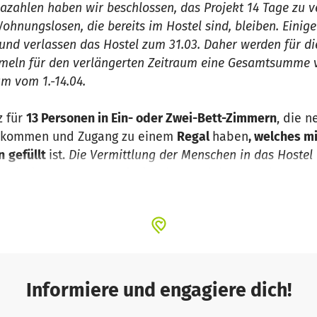
zahlen haben wir beschlossen, das Projekt 14 Tage zu ve
nungslosen, die bereits im Hostel sind, bleiben. Einige 
nd verlassen das Hostel zum 31.03. Daher werden für di
meln für den verlängerten Zeitraum eine Gesamtsumme v
m vom 1.-14.04.
z für
13 Personen in Ein- oder Zwei-Bett-Zimmern
, die 
kommen und Zugang zu einem
Regal
haben
, welches m
n
gefüllt
ist.
Die Vermittlung der Menschen in das Hostel 
e Einrichtungen aus Leipzig.
Eine Begleitung und Betre
in Planung.
Das Projekt hat am 08.02 begonnen und läuft 
el finanziert, wir sammeln Spenden für den Zeitraum ab 
ung finanziell zu ermöglichen, brauchen wir eure Unte
0€. Das Essensangebot (Halbpension und jederzeit zugän
ro Person pro Tag veranschlagt. Um eine Person möglic
unterzubringen und zu versorgen, werden 1.350€ benöti
Informiere und engagiere dich!
ung eine Gesamtsumme von 17.550€.