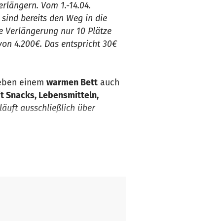
rlängern. Vom 1.-14.04.
sind bereits den Weg in die
e Verlängerung nur 10 Plätze
on 4.200€. Das entspricht 30€
neben einem
warmen Bett
auch
it Snacks, Lebensmitteln,
läuft ausschließlich über
uung der Menschen durch
bis voraussichtlich 31.03.2021.
15.02-31.03.21 (45 Tage).
Um
rstützung. Die Übernachtung
gliches Regal mit
hst über den gesamten
gt. Für 13 Personen sammeln