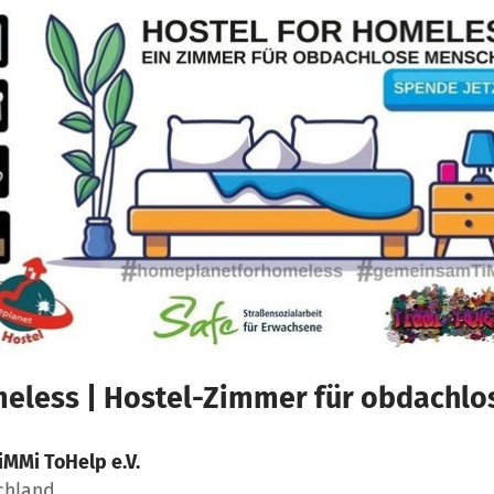
less | Hostel-Zimmer für obdachl
iMMi ToHelp e.V.
schland