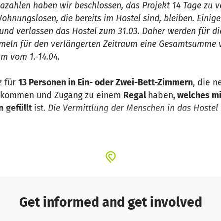
zahlen haben wir beschlossen, das Projekt 14 Tage zu ve
nungslosen, die bereits im Hostel sind, bleiben. Einige 
nd verlassen das Hostel zum 31.03. Daher werden für di
meln für den verlängerten Zeitraum eine Gesamtsumme v
m vom 1.-14.04.
z für
13 Personen in Ein- oder Zwei-Bett-Zimmern
, die 
kommen und Zugang zu einem
Regal
haben
, welches m
n
gefüllt
ist.
Die Vermittlung der Menschen in das Hostel 
e Einrichtungen aus Leipzig.
Eine Begleitung und Betre
in Planung.
Das Projekt hat am 08.02 begonnen und läuft 
el finanziert, wir sammeln Spenden für den Zeitraum ab 
ung finanziell zu ermöglichen, brauchen wir eure Unte
0€. Das Essensangebot (Halbpension und jederzeit zugän
ro Person pro Tag veranschlagt. Um eine Person möglic
unterzubringen und zu versorgen, werden 1.350€ benöti
Get informed and get involved
ung eine Gesamtsumme von 17.550€.