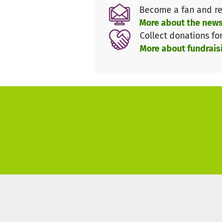
Become a fan and re
Aufgrund der Schließung von 
More about the news
den laufenden Kosten ist die 
Collect donations fo
die erste Woche ist das Hostel
More about fundrais
daher bitten wir hier um Spen
sondern lediglich kostendecke
Die Beteiligten:
HomePlanet Hostel
SAFE Straßensozialarbeit f
TiMMi ToHelp e. V.