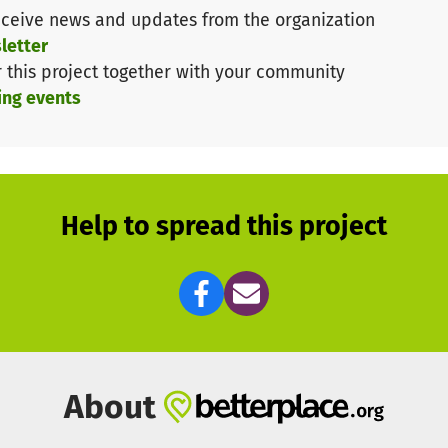
ceive news and updates from the organization
Hotels und Hostels hat das HomePlanet Hostel seit Mo
letter
Beherbergung ein zusätzlicher Kostenfaktor, den sie all
r this project together with your community
 in Vorleistung gegangen und trägt die Kosten. Das ist a
ing events
den. Wir möchten betonen, dass das Hostel mit dem Proj
nd (bspw. Strom, Personalkosten etc.) arbeitet.
Help to spread this project
ür Erwachsene
About