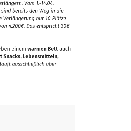
rlängern. Vom 1.-14.04.
sind bereits den Weg in die
e Verlängerung nur 10 Plätze
on 4.200€. Das entspricht 30€
neben einem
warmen Bett
auch
it Snacks, Lebensmitteln,
läuft ausschließlich über
uung der Menschen durch
bis voraussichtlich 31.03.2021.
15.02-31.03.21 (45 Tage).
Um
rstützung. Die Übernachtung
gliches Regal mit
hst über den gesamten
gt. Für 13 Personen sammeln