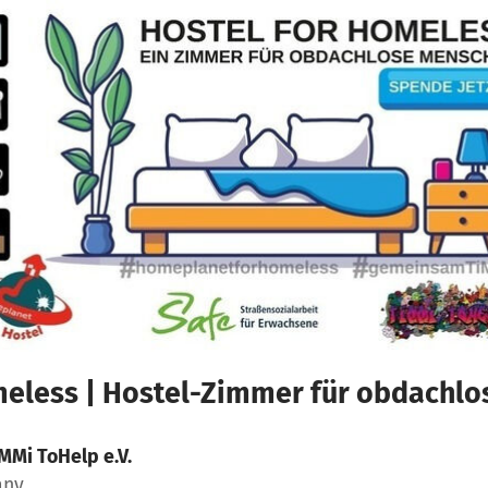
less | Hostel-Zimmer für obdachl
MMi ToHelp e.V.
any