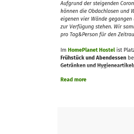
Aufgrund der steigenden Corona
können die Obdachlosen und Woh
eigenen vier Wände gegangen u
zur Verfügung stehen. Wir sam
pro Tag&Person für den Zeitrau
Im
HomePlanet Hostel
ist Plat
Frühstück und Abendessen
be
Getränken und Hygieneartikel
Streetwork-Projekte und sozial
Read more
Streetworker ist derzeit noch 
Die erste Woche wird vom Host
die Unterbringung und Versorg
pro Person kostet pro Nacht 2
Lebensmitteln) wird mit 10€ p
Projektzeitraum von 45 Tagen 
wir daher für die Unterbring