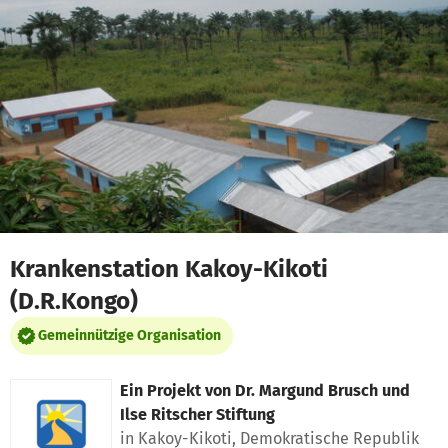
Zum Hauptinhalt springen
Erklärung zur Barrierefreiheit anzeigen
Krankenstation Kakoy-Kikoti
(D.R.Kongo)
Gemeinnützige Organisation
Ein Projekt von
Dr. Margund Brusch und
Ilse Ritscher Stiftung
in Kakoy-Kikoti, Demokratische Republik