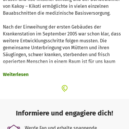
von Kakoy – Kikoti ermöglichte in vielen einzelnen
Bauabschnitten die medizinische Basisversorgung.
Nach der Einweihung der ersten Gebäudes der
Krankenstation im September 2005 war schon klar, dass
weitere Entwicklungsschritte folgen mussten. Die
gemeinsame Unterbringung von Müttern und ihren
Säuglingen, schwer kranken, sterbenden und frisch
operierten Menschen in einem Raum ist für uns kaum
vorstellbar. So wurden nacheinander ein separates
Weiterlesen
Entbindungshaus, ein Operationsgebäude (das den
Namen unserer Stiftung trägt), ein Labor und ein
Sanitärgebäude errichtet. Als letztes kam ein Gebäude für
einen Stromgenerator hinzu, der im Jahr 2011 seinen
Betrieb aufnahm. In den ersten Jahren – das möge man
sich bitte vorstellen - funktioniert der Betrieb der
Informiere und engagiere dich!
Krankenstation ohne Stromversorgung. Dieser Zustand
konnte endlich beendet werden. Jetzt – mit
Werde Fan und erhalte spannende