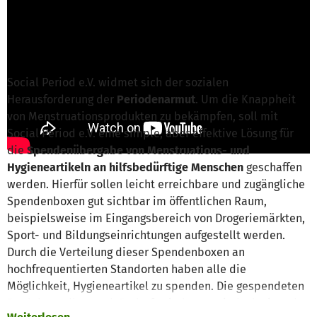
Katja Dill von Social Period
ist für dieses
Projekt verantwortlich
Nachricht schreiben
Social Period e.V. widmet sich der sozialen
Herausforderung der
Periodenarmut
. Um die Knappheit
von Menstruationsprodukten zu bekämpfen, soll mit
Social Period e.V. eine simple, aber effektive Lösung für
die
Spendenübergabe von Menstruations- und
Hygieneartikeln an hilfsbedürftige Menschen
geschaffen
werden. Hierfür sollen leicht erreichbare und zugängliche
Spendenboxen gut sichtbar im öffentlichen Raum,
beispielsweise im Eingangsbereich von Drogeriemärkten,
Sport- und Bildungseinrichtungen aufgestellt werden.
Durch die Verteilung dieser Spendenboxen an
hochfrequentierten Standorten haben alle die
Möglichkeit, Hygieneartikel zu spenden. Die gespendeten
Produkte sollen nach Bedarf, mindestens jedoch einmal