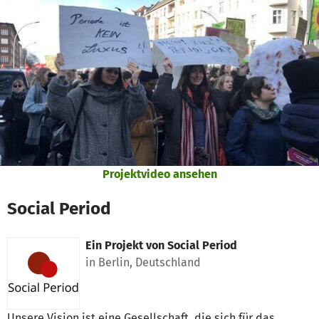
Zum Hauptinhalt springen
Erklärung zur Barrierefreiheit anzeigen
Projektvideo ansehen
Social Period
Ein Projekt von
Social Period
in Berlin, Deutschland
Unsere Vision ist eine Gesellschaft, die sich für das