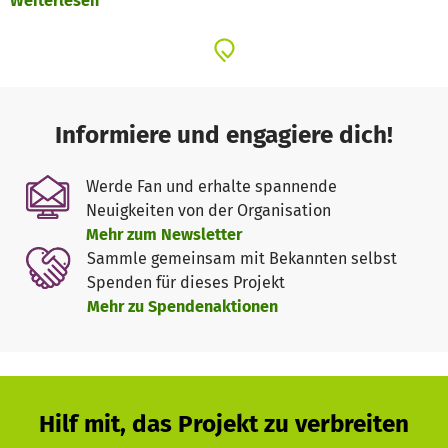
Weiterlesen
monatlich abgeholt und an soziale Einrichtungen
übergeben werden. Die Abholung und Verteilung auf die
einzelnen Einrichtungen werden von Social Period e.V.
organisiert. Bisher stehen
33 Boxen in Berlin
und
5 Boxen
in Hamburg.
Informiere und engagiere dich!
Werde Fan und erhalte spannende
Neuigkeiten von der Organisation
Mehr zum Newsletter
Sammle gemeinsam mit Bekannten selbst
Spenden für dieses Projekt
Mehr zu Spendenaktionen
Hilf mit, das Projekt zu verbreiten