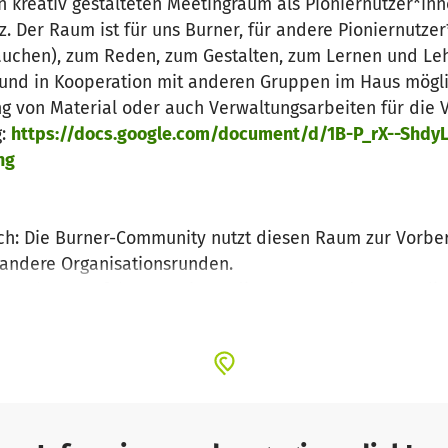
 kreativ gestalteten Meetingraum als Pioniernutzer*inne
z. Der Raum ist für uns Burner, für andere Pioniernutz
uchen), zum Reden, zum Gestalten, zum Lernen und Leh
und in Kooperation mit anderen Gruppen im Haus möglic
 von Material oder auch Verwaltungsarbeiten für die V
g:
https://docs.google.com/document/d/1B-P_rX--Shd
ng
ch: Die Burner-Community nutzt diesen Raum zur Vorbere
andere Organisationsrunden.
tausch von Erfahrungen kann die Burner Embassy Berlin
 (unter Berücksichtigung der 10 Prinzipien).
nd außen: Die Burner Embassy Berlin dient als zentra
d regelmäßiger Anlaufpunkt für Burner von anderen Orte
 (Burning Pub, Pasta Potluck, Crafternoon, Filmcafe etc
Umsetzung noch neu sind.
 SIchtbarkeit: Im Unterschied zu den sonst nur tempor