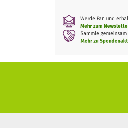
Burner-Community hier an e
auch Möglichkeiten geschaf
Werde Fan und erhal
Mehr zum Newslette
Sammle gemeinsam m
Deine Spenden
Mehr zu Spendenakt
Wir wollen diesen Raum für di
Mindestkosten sind 200€-250€ 
Spendenzusagen abgedeckt wer
Sollte das nicht (mehr) mögli
bestimmter Einschränkungen).
Wenn du etwas bewirken willst
embassy-berlin