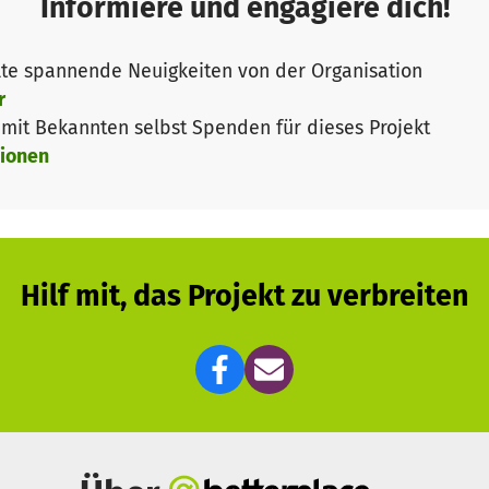
Informiere und engagiere dich!
inem Projekt arbeiten, das länger Bestand und Sichtba
fen werden, Kunstwerke sichtbar zu machen.
te spannende Neuigkeiten von der Organisation
r
it Bekannten selbst Spenden für dieses Projekt
ionen
e nächsten 2-3 Jahre mit der Unterstützung unserer Com
pro Monat (plus 650€ Kaution am Anfang), und diese so
den. Alles was darüber hinaus an Spenden eingeht, ble
ch sein, entscheiden die Spender*innen über die weite
Hilf mit, das Projekt zu verbreiten
, nimm an den Diskussionen teil:
https://talk.berlinb