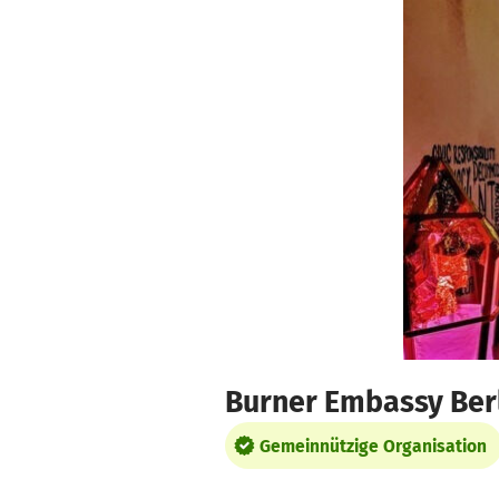
Zum Hauptinhalt springen
Erklärung zur Barrierefreiheit anzeigen
Burner Embassy Ber
Gemeinnützige Organisation