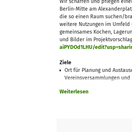
Wir schaffen und pflegen einen
Berlin-Mitte am Alexanderplat
die so einen Raum suchen/bra
weitere Nutzungen im Umfeld 
gemeinsames Kochen, Lagerung
und Bilder im Projektvorschla
aiPYDOd1LHU/edit?usp=shari
Ziele
Ort für Planung und Austaus
Vereinsversammlungen und 
Ort für Workshops: Zum Aus
Weiterlesen
Spendenbasis genutzt werden
Kommunikation nach innen u
für die Burner in Berlin un
öffentlichen Veranstaltungen
die 10 Prinzipien und ihre 
Permanentes Engagement und