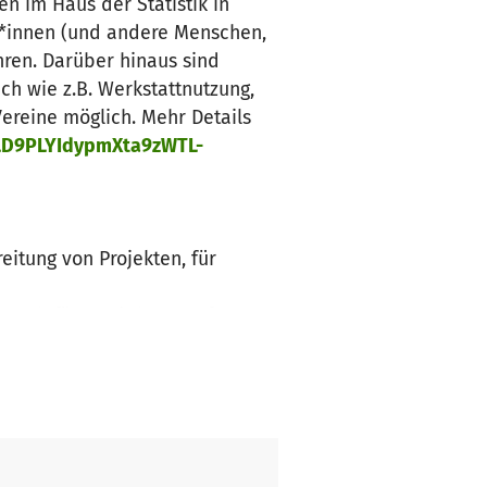
n im Haus der Statistik in
er*innen (und andere Menschen,
ren. Darüber hinaus sind
h wie z.B. Werkstattnutzung,
ereine möglich. Mehr Details
yLD9PLYIdypmXta9zWTL-
itung von Projekten, für
 auch für Workshops auf
ler und bekannter Knotenpunkt
n mit regelmäßigen
.) sowie für Menschen, denen
ären Projekten kann die