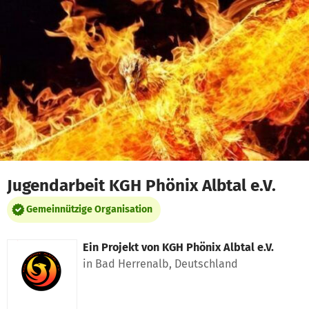
Zum Hauptinhalt springen
Erklärung zur Barrierefreiheit anzeigen
Jugendarbeit KGH Phönix Albtal e.V.
Gemeinnützige Organisation
Ein Projekt von
KGH Phönix Albtal e.V.
in Bad Herrenalb, Deutschland