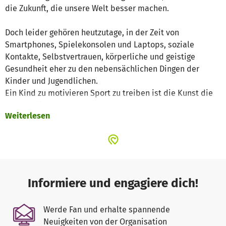
die Zukunft, die unsere Welt besser machen.
Doch leider gehören heutzutage, in der Zeit von
Smartphones, Spielekonsolen und Laptops, soziale
Kontakte, Selbstvertrauen, körperliche und geistige
Gesundheit eher zu den nebensächlichen Dingen der
Kinder und Jugendlichen.
Ein Kind zu motivieren Sport zu treiben ist die Kunst die
heute gelingen muss.
Weiterlesen
Wie bereits Hasso Plattner sagte, gibt es nichts
wichtigeres als Gesundheit und Bildung. Diese beiden
lebenswichtigen Dinge erfahren die Kinder in unserem
Verein KGH Phönix Albtal e.V., denn ein geschultes
Trainerteam motiviert die Kinder Sport zu treiben und
Informiere und engagiere dich!
steigert durch die japanische Kampfsportart Judo sowohl
die körperliche, als auch geistliche Gesundheit.
Werde Fan und erhalte spannende
In großen Trainingsgruppen erfahren die Kinder, was es
Neuigkeiten von der Organisation