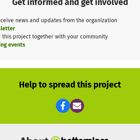
Get informed and get involved
g und hierfür benötigen wir Ihre Hilfe!
ceive news and updates from the organization
 überzeugen, so schauen Sie doch einfach mal in einer T
letter
re Informationen.
r this project together with your community
ing events
Sie auch auf unserer Homepage:
Help to spread this project