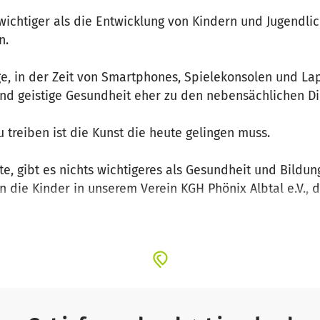
t wichtiger als die Entwicklung von Kindern und Jugendlic
n.
e, in der Zeit von Smartphones, Spielekonsolen und Lap
und geistige Gesundheit eher zu den nebensächlichen D
u treiben ist die Kunst die heute gelingen muss.
te, gibt es nichts wichtigeres als Gesundheit und Bildun
 die Kinder in unserem Verein KGH Phönix Albtal e.V., 
der Sport zu treiben und steigert durch die japanische 
he Gesundheit.
ahren die Kinder, was es bedeutet in ein Team integriert
uhalten, wenn es die Situation erfordert. All diese Erf
ertragen und einsetzten.
annschaftswettbewerbe, Einzelwettbewerbe, Trainingsla