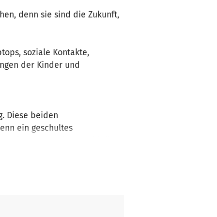
hen, denn sie sind die Zukunft,
tops, soziale Kontakte,
ingen der Kinder und
g. Diese beiden
denn ein geschultes
Kampfsportart Judo sowohl die
 zu sein, sich durchsetzten zu
ahrungen können die Kinder in
ger oder Team-Building-