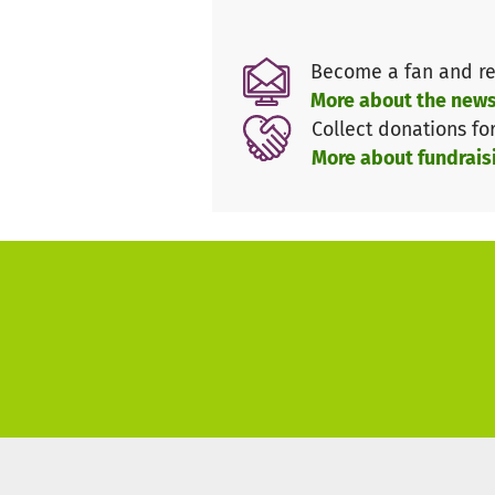
Projekte bedürfen Unterstützun
Become a fan and re
Sie möchten sich gerne selbst
More about the news
kontaktieren Sie uns für weite
Collect donations fo
More about fundrais
Weiter Informationen finden 
https://phoenix-albtal.de/