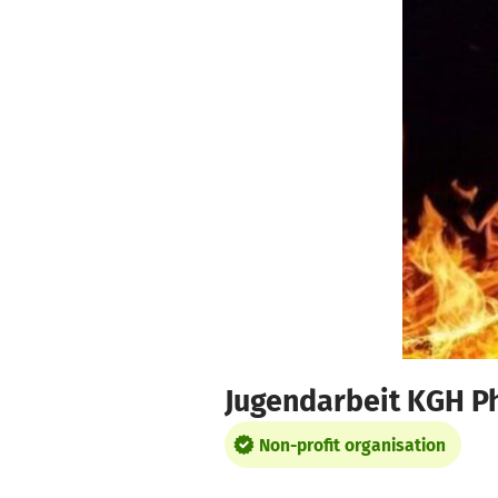
Skip to main content
Show accessibility statement
Jugendarbeit KGH Phö
Non-profit organisation