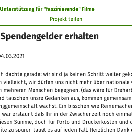
t Unterstützung für "faszinierende" Filme
Projekt teilen
€ Spendengelder erhalten
4.03.2021
 ich dachte gerade: wir sind ja keinen Schritt weiter g
ich vielleicht, wir dürfen uns nicht mehr über national
ch mehreren Menschen begegnen. (das wäre für Drehar
nd tauschen unsre Gedanken aus, kommen gemeinsam 
inggemeinschaft wächst. Ein bisschen wie Reinemachen
ch war erstaunt daß Ihr in der Zwischenzeit noch einm
 riesen Summe, doch für Porto und Druckerkosten und d
e zu spüren taugt es auf jeden Fall. Herzlichen Dank 