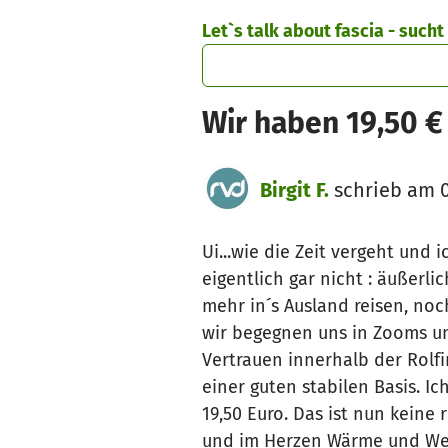
Zum Hauptinhalt springen
Erklärung zur Barrierefreiheit anzeigen
Let`s talk about fascia - such
Wir haben 19,50 
Birgit F.
schrieb am 0
Ui...wie die Zeit vergeht und
eigentlich gar nicht : äußerl
mehr in´s Ausland reisen, no
wir begegnen uns in Zooms u
Vertrauen innerhalb der Rolf
einer guten stabilen Basis. I
19,50 Euro. Das ist nun keine
und im Herzen Wärme und Weit