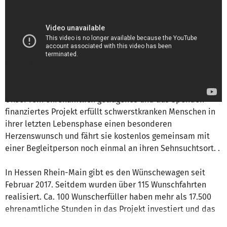
Landesverband Hessen e.V.
ist für dieses
Projekt verantwortlich
Nachricht schreiben
Letzte Wünsche wagen...
...das ermöglichen seit 2014 die ASB-Wünschewagen:
Unser rein ehrenamtlich getragenes und aus Spenden
finanziertes Projekt erfüllt schwerstkranken Menschen in
ihrer letzten Lebensphase einen besonderen
Herzenswunsch und fährt sie kostenlos gemeinsam mit
einer Begleitperson noch einmal an ihren Sehnsuchtsort. .
In Hessen Rhein-Main gibt es den Wünschewagen seit
Februar 2017. Seitdem wurden über 115 Wunschfahrten
realisiert. Ca. 100 Wunscherfüller haben mehr als 17.500
ehrenamtliche Stunden in das Projekt investiert und das
Auto ist mehr als 81.000 km gefahren.