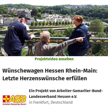
Zum Hauptinhalt springen
Erklärung zur Barrierefreiheit anzeigen
Projektvideo ansehen
Wünschewagen Hessen Rhein-Main:
Letzte Herzenswünsche erfüllen
Ein Projekt von
Arbeiter-Samariter-Bund-
Landesverband Hessen e.V.
in Frankfurt, Deutschland