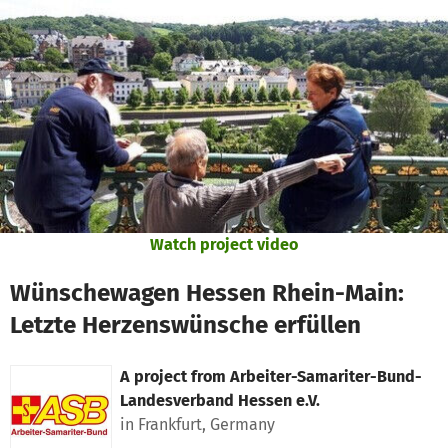
Skip to main content
Show accessibility statement
Watch project video
Wünschewagen Hessen Rhein-Main:
Letzte Herzenswünsche erfüllen
A project from
Arbeiter-Samariter-Bund-
Landesverband Hessen e.V.
in Frankfurt, Germany