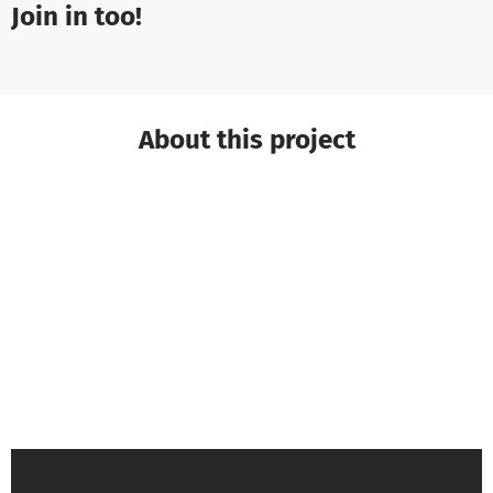
Join in too!
About this project
Manuel W. from Arbeiter-Samariter-Bund-