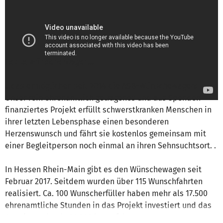
Landesverband Hessen e.V.
is responsible for
this project
Write a message
Letzte Wünsche wagen...
...das ermöglichen seit 2014 die ASB-Wünschewagen:
Unser rein ehrenamtlich getragenes und aus Spenden
finanziertes Projekt erfüllt schwerstkranken Menschen in
ihrer letzten Lebensphase einen besonderen
Herzenswunsch und fährt sie kostenlos gemeinsam mit
einer Begleitperson noch einmal an ihren Sehnsuchtsort. .
In Hessen Rhein-Main gibt es den Wünschewagen seit
Februar 2017. Seitdem wurden über 115 Wunschfahrten
realisiert. Ca. 100 Wunscherfüller haben mehr als 17.500
ehrenamtliche Stunden in das Projekt investiert und das
Auto ist mehr als 81.000 km gefahren.