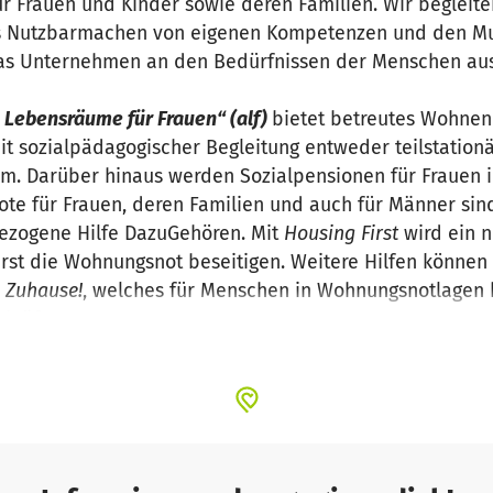
ür Frauen und Kinder sowie deren Familien. Wir begleit
s Nutzbarmachen von eigenen Kompetenzen und den Mut,
 das Unternehmen an den Bedürfnissen der Menschen aus
e Lebensräume für Frauen“ (alf)
bietet betreutes Wohnen 
it sozialpädagogischer Begleitung entweder teilstationä
m. Darüber hinaus werden Sozialpensionen für Frauen 
ote für Frauen, deren Familien und auch für Männer si
zogene Hilfe DazuGehören. Mit
Housing First
wird ein n
Erst die Wohnungsnot beseitigen. Weitere Hilfen können
n Zuhause!
, welches für Menschen in Wohnungsnotlagen
kräften.
agesstätten“ (KiTaS)
betreibt 7 Kindertagesstätten und 
TaS bietet fachkundige und liebevolle Betreuung von Ki
ädagogik erfolgt in Anlehnung an Maria Montessori.
agespflege“ (KiTS)
bietet qualifizierte und liebevolle Be