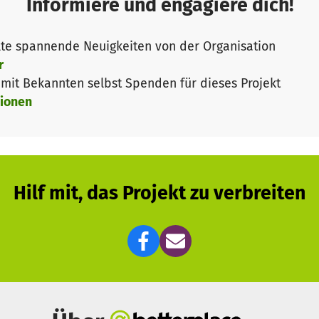
Informiere und engagiere dich!
 bis zu neun Kindern in mittlerweile 17 kindgerechten
im Bergischen Land, bis Hagen und Lohmar.
te spannende Neuigkeiten von der Organisation
r
 Lebensräume – Integration in die Arbeitswelt“ (alia)
unt
it Bekannten selbst Spenden für dieses Projekt
uflichen Orientierung und Qualifizierung, bei dem Übe
ionen
einem Wiedereinstieg. Dies geschieht im Rahmen der Ve
eration mit dem Jobcenter oder innerhalb von beauftr
er märchenhafte Kinderladen“
ist eine Möglichkeit sein 
 in der Spendenbearbeitung und Schneiderei, dem Verka
-Ladenlokale, in denen preiswert die aufgearbeiteten
Hilf mit, das Projekt zu verbreiten
 Kräuter
entstand ein Garten, der sich über Bescuh fre
e wird nach dem Prinzip: Jeder gibt, was er kann und mö