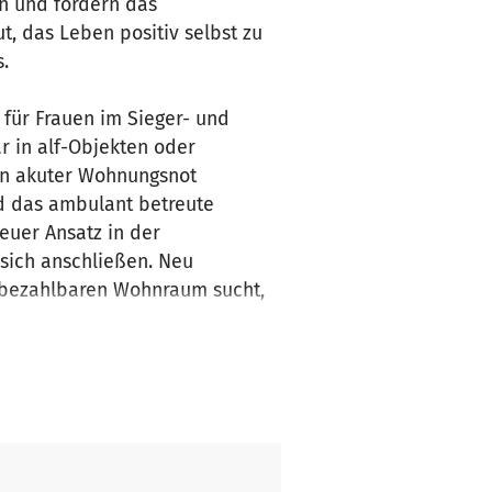
en und fördern das
 das Leben positiv selbst zu
.
für Frauen im Sieger- und
r in alf-Objekten oder
in akuter Wohnungsnot
nd das ambulant betreute
euer Ansatz in der
 sich anschließen. Neu
 bezahlbaren Wohnraum sucht,
einen Waldkindergarten im
ndern von sechs Monaten bis
treuung für Kinder unter drei