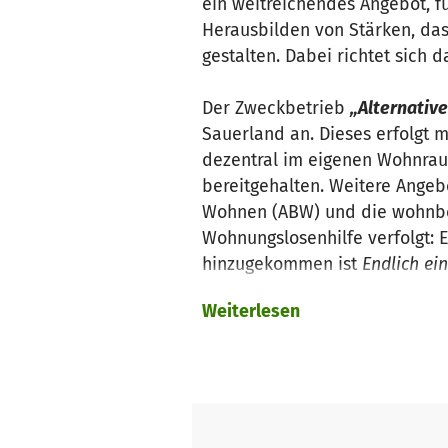
ein weitreichendes Angebot, f
Herausbilden von Stärken, da
gestalten. Dabei richtet sich
Der Zweckbetrieb
„Alternativ
Sauerland an. Dieses erfolgt m
dezentral im eigenen Wohnrau
bereitgehalten. Weitere Angeb
Wohnen (ABW) und die wohnbe
Wohnungslosenhilfe verfolgt: 
hinzugekommen ist
Endlich ei
im Tandem mit Immobilienfach
Weiterlesen
Der Zweckbetrieb
„Kinder in T
Kreis Siegen-Wittgenstein. Ki
zum Schuleintrittsalter. Die P
Der Zweckbetrieb
„Kinder in T