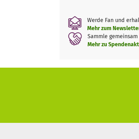
Jahren in kleinen Gruppen von
Sieger- und Sauerland sowie 
Werde Fan und erhal
Mehr zum Newslette
Der Zweckbetrieb
„Alternative
Sammle gemeinsam m
Angebote Menschen bei der ber
Mehr zu Spendenakt
in das Berufsleben sowie bei 
Arbeitsgelegenheiten in Koop
Die Übungsfirma
„AliBaba - d
Arbeitsgelegenheit zu zeigen,
gibt im Kreisgebiet 4 AliBaba
können. Mit
AliBaba und die 40
partizipieren können. Die Ernt