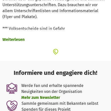
Unterstützungsunterschriften. Dazu brauchen wir vor
allem Unterschriftenlisten und Informationsmaterial
(Flyer und Plakate).
*** Volksentscheide sind in Gefahr
Weiterlesen
Volksentscheide haben die Demokratie und die Politik in
Berlin in den letzten Jahren korrigiert und bereichert. Aber
sie werden systematisch ausgehebelt. Beispiele:
>November 2013: Senat legt den Abstimmungstermin für
den Energie-Volksentscheid aus taktischen Gründen nicht
Informiere und engagiere dich!
auf die Bundestagswahl, damit die Wahlbeteiligung nicht
reicht.
Werde Fan und erhalte spannende
Neuigkeiten von der Organisation
>November 2015: anderthalb Jahre nach dem
Mehr zum Newsletter
erfolgreichen Volksentscheid zum Tempelhofer Feld: SPD
Sammle gemeinsam mit Bekannten selbst
und CDU heben diesen bereits wieder teilweise auf
Spenden für dieses Projekt