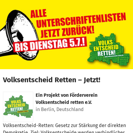
Zum Hauptinhalt springen
Erklärung zur Barrierefreiheit anzeigen
Volksentscheid Retten – Jetzt!
Ein Projekt von
Förderverein
Volksentscheid retten e.V.
in Berlin, Deutschland
Volksentscheid-Retten: Gesetz zur Stärkung der direkten
Demokratie. Ziel: Volksentscheide werden verbindlicher