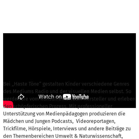
G. Leopold von Rudolf-Ballin-Stiftung e.V.
ist
für dieses Projekt verantwortlich
Nachricht schreiben
Bei „Haste Töne“ gestalten Kinder verschiedene Genres
des Mediums Radio und der visuellen Medien selbst. So
werden sie vom Konsumenten zum Hersteller und erleben
den schöpferischen Prozess. Mit professioneller
Unterstützung von Medienpädagogen produzieren die
Mädchen und Jungen Podcasts, Videoreportagen,
Trickfilme, Hörspiele, Interviews und andere Beiträge zu
den Themenbereichen Umwelt & Naturwissenschaft,