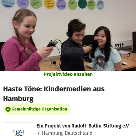
Zum Hauptinhalt springen
Erklärung zur Barrierefreiheit anzeigen
Projektvideo ansehen
Haste Töne: Kindermedien aus
Hamburg
Gemeinnützige Organisation
Ein Projekt von
Rudolf-Ballin-Stiftung e.V.
in Hamburg, Deutschland