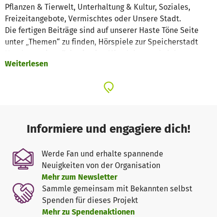
Pflanzen & Tierwelt, Unterhaltung & Kultur, Soziales,
Freizeitangebote, Vermischtes oder Unsere Stadt.
Die fertigen Beiträge sind auf unserer Haste Töne Seite
unter „Themen“ zu finden, Hörspiele zur Speicherstadt
Hamburg, einer Zeitreise ins Mittelalter und vielen
Weiterlesen
anderen Hörgeschichten, finden sich unter „Hörspiele”.
Unter dem Button „Anschauen” sind unsere Videos zu
sehen.
In allen Projekten lernen die Kinder besser zu lesen, zu
schreiben und zu sprechen. Sie lernen zu recherchieren
und Fragen zu entwickeln. Mädchen und Jungen führen
Informiere und engagiere dich!
Interviews und schreiben am Ende die Moderation, die sie
einsprechen. Die Kinder lernen neue Orte und Menschen
Werde Fan und erhalte spannende
kennen. Sie produzieren Radiobeiträge über verschiedene
Neuigkeiten von der Organisation
Themen, machen Fotos, führen Interviews und Umfragen
Mehr zum Newsletter
durch. Sie entwickeln Geschichten für Hörspiele,
Sammle gemeinsam mit Bekannten selbst
schreiben Texte und sprechen die Rollen ein. In den
Spenden für dieses Projekt
visuellen Projekten lernen die Kindern, wie sie Trickfilme
Mehr zu Spendenaktionen
oder Comics analog und mithilfe von IPads und Apps