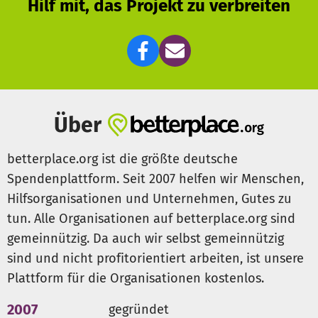
Hilf mit, das Projekt zu verbreiten
Jeder Mensch hat eine Chance und Perspektive verdient,
und zwar unabhängig von Hautfarbe und Geburtsort.
Haben wir euch neugierig gemacht? Dann kommt doch
einfach mal zu unserem wöchentlichen Soli-Dinner vorbei
(Infos gibt es auf unsere Facebook-Seite). Wir kochen vor
Über
unseren Vereinsräumen in der Falckensteinstraße 18
westafrikanisch , essen gemeinsam und klönen. Es treffen
betterplace.org ist die größte deutsche
sich Freund*innen und Unterstützer*innen des Vereins,
Spendenplattform. Seit 2007 helfen wir Menschen,
genau so wie Nachbarn*innen und Interessierte.
Hilfsorganisationen und Unternehmen, Gutes zu
tun. Alle Organisationen auf betterplace.org sind
Vielen Dank für deine Spende!
gemeinnützig. Da auch wir selbst gemeinnützig
sind und nicht profitorientiert arbeiten, ist unsere
Plattform für die Organisationen kostenlos.
2007
gegründet