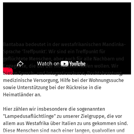
B. Varadinek von Bantabaa
ist für dieses
Projekt verantwortlich
Nachricht schreiben
Bantabaa bedeutet in der westafrikanischen Mandinka-
Sprache 'Treffpunkt'. Wir sind ein Treffpunkt für
geflüchtete Menschen, aber auch für alle Nachbarn und
Engagierte, die bei der Integration helfen wollen. Wir
bieten Sprach- und Integrationskurse, Rechtsberatung,
medizinische Versorgung, Hilfe bei der Wohnungssuche
sowie Unterstützung bei der Rückreise in die
Heimatländer an.
Hier zählen wir insbesondere die sogenannten
"Lampedusaflüchtlinge" zu unserer Zielgruppe, die vor
allem aus Westafrika über Italien zu uns gekommen sind.
Diese Menschen sind nach einer langen, qualvollen und