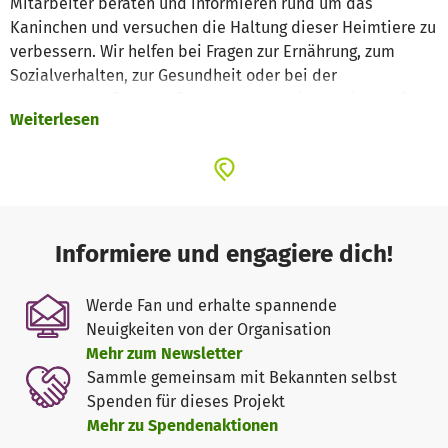
Mitarbeiter beraten und informieren rund um das
Kaninchen und versuchen die Haltung dieser Heimtiere zu
verbessern. Wir helfen bei Fragen zur Ernährung, zum
Sozialverhalten, zur Gesundheit oder bei der
Vergesellschaftung. Außerdem geben wir praktische Tipps
Weiterlesen
zum Gehegebau.
Unser Fachwissen um die speziellen Bedürfnisse der
Kaninchen setzen wir ein, um Kaninchenhaltern und
solche, die es werden wollen, über artgerechte Ernährung,
Pflege und Haltung aufzuklären und mit Rat und Tat zur
Informiere und engagiere dich!
Seite zu stehen.
Werde Fan und erhalte spannende
Außerdem unterhalten wir eine kleine Auffangstation für
Neuigkeiten von der Organisation
ausgesetzte, misshandelte und auch einfach nicht mehr
Mehr zum Newsletter
gewollte Kaninchen. Wir nehmen hauptsächlich alte,
Sammle gemeinsam mit Bekannten selbst
kranke und gehandicapte Kaninchen auf, die ihren
Spenden für dieses Projekt
Lebensabend bei uns verbringen dürfen.
Mehr zu Spendenaktionen