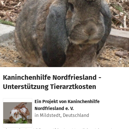
Zum Hauptinhalt springen
Erklärung zur Barrierefreiheit anzeigen
Kaninchenhilfe Nordfriesland -
Unterstützung Tierarztkosten
Ein Projekt von
Kaninchenhilfe
Nordfriesland e. V.
in Mildstedt, Deutschland