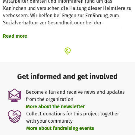
Mitarbeiter beraten und informieren rund um das
Kaninchen und versuchen die Haltung dieser Heimtiere zu
verbessern. Wir helfen bei Fragen zur Ernährung, zum
Sozialverhalten, zur Gesundheit oder bei der
Vergesellschaftung. Außerdem geben wir praktische Tipps
Read more
zum Gehegebau.
Unser Fachwissen um die speziellen Bedürfnisse der
Kaninchen setzen wir ein, um Kaninchenhaltern und
solche, die es werden wollen, über artgerechte Ernährung,
Pflege und Haltung aufzuklären und mit Rat und Tat zur
Get informed and get involved
Seite zu stehen.
Become a fan and receive news and updates
Außerdem unterhalten wir eine kleine Auffangstation für
from the organization
ausgesetzte, misshandelte und auch einfach nicht mehr
More about the newsletter
gewollte Kaninchen. Wir nehmen hauptsächlich alte,
Collect donations for this project together
kranke und gehandicapte Kaninchen auf, die ihren
with your community
Lebensabend bei uns verbringen dürfen.
More about fundraising events