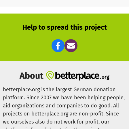
Gerade diese Tiere bedürfen oft umfangreicher
tierärztlicher Versorgung. Unsere monatlichen
Tierarztkosten belaufen sich durchschnittlich auf ca. 250
Euro, also ca. 3.000 Euro im Jahr. Da die Kaninchenhilfe
Help to spread this project
Nordfriesland keinerlei öffentlichen Zuschüsse o. ä.
bekommt, sind wir auf Ihre Spenden angewiesen. Jeder
Euro hilft!
Bitte unterstützen Sie die Kaninchenhilfe Nordfriesland,
damit weiterhin kranken und gehandicapten Kaninchen
geholfen werden kann wie z. B.
About
Thekla: Eine Häsin, die an EC - der sog.
betterplace.org is the largest German donation
Schiefkopfkrankheit leidet.
platform. Since 2007 we have been helping people,
aid organizations and companies to do good. All
Kolumbus: Ein junger Riese, der auf einem Auge blind ist.
projects on betterplace.org are non-profit. Since
Shenoa: Eine seit Geburt blinde Zwerghäsin, die in
we ourselves also do not work for profit, our
unserer Gnadenhofgruppe lebt und mit ihrer Behinderung