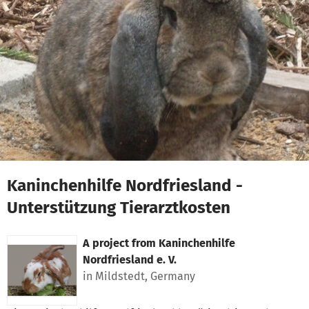
Skip to main content
Show accessibility statement
Kaninchenhilfe Nordfriesland -
Unterstützung Tierarztkosten
A project from
Kaninchenhilfe
Nordfriesland e. V.
in Mildstedt, Germany