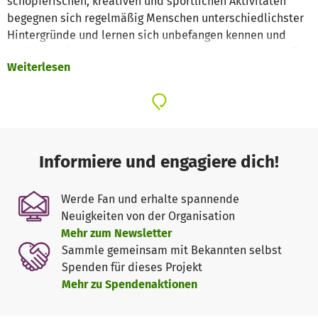
schöpferischen, kreativen und sportlichen Aktivitäten
begegnen sich regelmäßig Menschen unterschiedlichster
Hintergründe und lernen sich unbefangen kennen und
schätzen. Diese Vereinsangebote sind kostenlos und offen
Weiterlesen
für jede*n.
Unsere Arbeit ist eine Antwort auf drängende
gesellschaftliche Probleme: Immer mehr Menschen
erleben Einsamkeit, während offene Begegnungsräume
ohne Konsumdruck schwinden. Gleichzeitig wird der
Informiere und engagiere dich!
öffentliche Umgangston rauer – besonders im Hinblick auf
Migration und Vielfalt. Wir setzen dem gelebte Begegnung,
Werde Fan und erhalte spannende
Zugehörigkeit und gegenseitige Wertschätzung entgegen.
Neuigkeiten von der Organisation
Unsere Angebote schaffen Orte, an denen echte
Mehr zum Newsletter
Verbindung möglich wird – auf Augenhöhe und unabhängig
Sammle gemeinsam mit Bekannten selbst
von Herkunft oder Status.
Spenden für dieses Projekt
Mehr zu Spendenaktionen
Wir sind vielleicht nicht diejenigen, die oben auf den
Barrikaden kämpfen – aber wir sind die, die hinter den