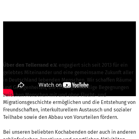
Mona H. von Über den Tellerrand e.V.
ist für
dieses Projekt verantwortlich
Nachricht schreiben
Über den Tellerrand e.V.
engagiert sich seit 2013 für ein
gelebtes Miteinander und eine gemeinsame Zukunft aller
in Deutschland lebenden Menschen. Wir schaffen Räume
und Gelegenheiten, die niedrigschwellige Begegnungen
zwischen Menschen mit und ohne Flucht- und
Migrationsgeschichte ermöglichen und die Entstehung von
Freundschaften, interkulturellem Austausch und sozialer
Teilhabe sowie den Abbau von Vorurteilen fördern.
Bei unseren beliebten Kochabenden oder auch in anderen