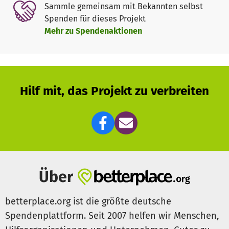
Sammle gemeinsam mit Bekannten selbst
gefächertes Netzwerk aufgebaut das unser Angebot
Spenden für dieses Projekt
nachhaltig Unterstützt. Die Tatsache, dass hilfsbedürftige
Mehr zu Spendenaktionen
Menschen solang wie möglich in ihrer eigenen häuslichen
Umgebung zur Verbesserung Ihrer Lebensqualität
verbleiben sollen ist uns Auftrag und Verpflichtung
zugleich.
Unsere Helferinnen und Helfer besuchen die Menschen in
Hilf mit, das Projekt zu verbreiten
Ihren heimischen Umgebungen oder in sozialen
Einrichtungen. Die notwendigen Unkosten zur
Überbrückung der räumlichen Entfernungen können nicht
von unseren Ehrenamtlichen Kräften abverlangt werden.
Notwendiges Projektmaterial sowie individueller
Hilfsbedarf verursacht ebenfalls kosten.
Über
Helfen Sie uns deshalb bei der Umsetzung unseres
Projektes durch Ihre persönliche Zuwendung.
betterplace.org ist die größte deutsche
Spendenplattform. Seit 2007 helfen wir Menschen,