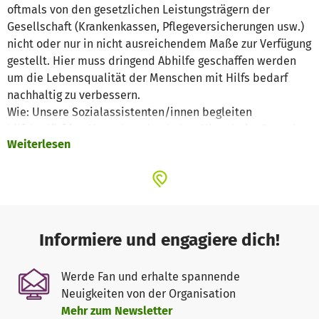
oftmals von den gesetzlichen Leistungsträgern der
Gesellschaft (Krankenkassen, Pflegeversicherungen usw.)
nicht oder nur in nicht ausreichendem Maße zur Verfügung
gestellt. Hier muss dringend Abhilfe geschaffen werden
um die Lebensqualität der Menschen mit Hilfs bedarf
nachhaltig zu verbessern.
Wie: Unsere Sozialassistenten/innen begleiten
hilfsbedürftige Menschen durch den Alltag beim Besuch
Weiterlesen
des Arztes bzw. beim Behördengang oder beim Einkaufen
und spazieren Gehen und helfen bei der Bewältigung des
Alltags in der häuslichen Umgebung oder in
Pflegeeinrichtungen.
In unseren gemeinnützigen Verein arbeiten ausschließlich
Informiere und engagiere dich!
nur Ehrenamtliche Mitarbeiter bzw. Helfer. Im Kontakt mit
den Regionalen Trägern und Verbänden sowie den
Werde Fan und erhalte spannende
Kommunen wurde wir immer wieder auf die Not von
Neuigkeiten von der Organisation
hilfsbedürftigen Menschen in der Region hingewiesen.
Mehr zum Newsletter
Deshalb haben wir in den Vergangenen Jahren ein breit