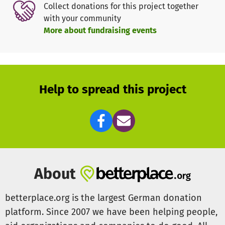
Collect donations for this project together
gefächertes Netzwerk aufgebaut das unser Angebot
with your community
nachhaltig Unterstützt. Die Tatsache, dass hilfsbedürftige
More about fundraising events
Menschen solang wie möglich in ihrer eigenen häuslichen
Umgebung zur Verbesserung Ihrer Lebensqualität
verbleiben sollen ist uns Auftrag und Verpflichtung
zugleich.
Unsere Helferinnen und Helfer besuchen die Menschen in
Help to spread this project
Ihren heimischen Umgebungen oder in sozialen
Einrichtungen. Die notwendigen Unkosten zur
Überbrückung der räumlichen Entfernungen können nicht
von unseren Ehrenamtlichen Kräften abverlangt werden.
Notwendiges Projektmaterial sowie individueller
Hilfsbedarf verursacht ebenfalls kosten.
About
Helfen Sie uns deshalb bei der Umsetzung unseres
Projektes durch Ihre persönliche Zuwendung.
betterplace.org is the largest German donation
platform. Since 2007 we have been helping people,