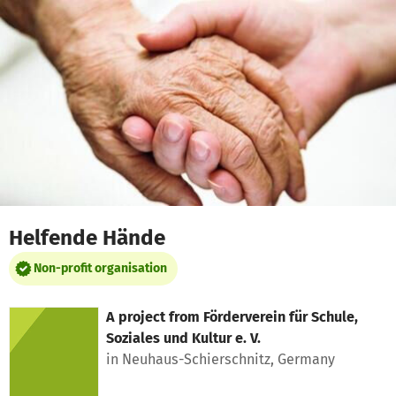
Skip to main content
Show accessibility statement
Helfende Hände
Non-profit organisation
A project from
Förderverein für Schule,
Soziales und Kultur e. V.
in Neuhaus-Schierschnitz, Germany