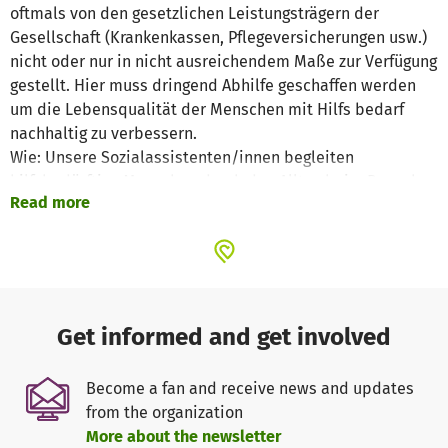
oftmals von den gesetzlichen Leistungsträgern der
Gesellschaft (Krankenkassen, Pflegeversicherungen usw.)
nicht oder nur in nicht ausreichendem Maße zur Verfügung
gestellt. Hier muss dringend Abhilfe geschaffen werden
um die Lebensqualität der Menschen mit Hilfs bedarf
nachhaltig zu verbessern.
Wie: Unsere Sozialassistenten/innen begleiten
hilfsbedürftige Menschen durch den Alltag beim Besuch
Read more
des Arztes bzw. beim Behördengang oder beim Einkaufen
und spazieren Gehen und helfen bei der Bewältigung des
Alltags in der häuslichen Umgebung oder in
Pflegeeinrichtungen.
In unseren gemeinnützigen Verein arbeiten ausschließlich
Get informed and get involved
nur Ehrenamtliche Mitarbeiter bzw. Helfer. Im Kontakt mit
den Regionalen Trägern und Verbänden sowie den
Become a fan and receive news and updates
Kommunen wurde wir immer wieder auf die Not von
from the organization
hilfsbedürftigen Menschen in der Region hingewiesen.
More about the newsletter
Deshalb haben wir in den Vergangenen Jahren ein breit