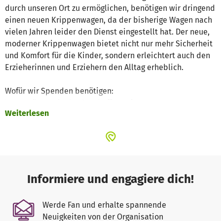
durch unseren Ort zu ermöglichen, benötigen wir dringend
einen neuen Krippenwagen, da der bisherige Wagen nach
vielen Jahren leider den Dienst eingestellt hat. Der neue,
moderner Krippenwagen bietet nicht nur mehr Sicherheit
und Komfort für die Kinder, sondern erleichtert auch den
Erzieherinnen und Erziehern den Alltag erheblich.
Wofür wir Spenden benötigen:
Unterstützung in der Anschaffung eines neuen
Weiterlesen
Krippenwagens für 6 Kinder
Ausstattung mit Sicherheitsgurten, Sonnen- und
Regenschutz
Langlebige, stabile und kindgerechte Bauweise
Kostenpunkt: insgesamt 4500€ , davon möchten wir als
Informiere und engagiere dich!
Förderverein 2500 € übernehmen
Werde Fan und erhalte spannende
Daher bitten wir Sie herzlich um Ihre Unterstützung. Jeder
Neuigkeiten von der Organisation