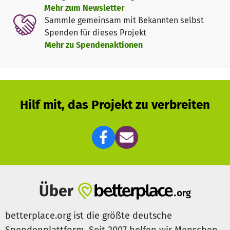
Beitrag – ob groß oder klein – hilft uns, dieses wichtige
Mehr zum Newsletter
Ziel zu erreichen. Gemeinsam ermöglichen wir unseren
Sammle gemeinsam mit Bekannten selbst
Kleinsten schöne Erlebnisse im Freien – sicher, bequem
Spenden für dieses Projekt
und mit viel Freude!
Mehr zu Spendenaktionen
Alternativ können Sie auch direkt vor Ort spenden oder
uns persönlich ansprechen.
Hilf mit, das Projekt zu verbreiten
Wir danken Ihnen von Herzen für Ihre Unterstützung!
Mit freundlichen Grüßen
Ihr Team des Fördervereins
Über
betterplace.org ist die größte deutsche