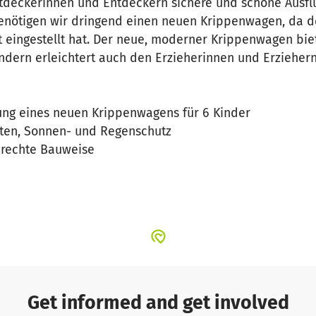
tdeckerinnen und Entdeckern sichere und schöne Ausflü
benötigen wir dringend einen neuen Krippenwagen, da d
t eingestellt hat. Der neue, moderner Krippenwagen bie
ondern erleichtert auch den Erzieherinnen und Erziehern
:
ung eines neuen Krippenwagens für 6 Kinder
rten, Sonnen- und Regenschutz
erechte Bauweise
 , davon möchten wir als Förderverein 2500 € überneh
m Ihre Unterstützung. Jeder Beitrag – ob groß oder klein 
ermöglichen wir unseren Kleinsten schöne Erlebnisse i
Get informed and get involved
rekt vor Ort spenden oder uns persönlich ansprechen.