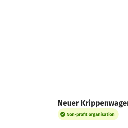
Skip to main content
Show accessibility statement
Neuer Krippenwage
Non-profit organisation