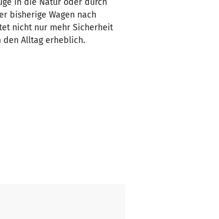
ge in die Natur oder durch
er bisherige Wagen nach
tet nicht nur mehr Sicherheit
 den Alltag erheblich.
men
– hilft uns, dieses wichtige
m Freien – sicher, bequem und