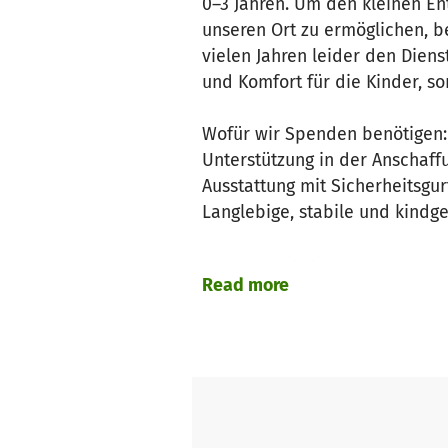
0–3 Jahren. Um den kleinen En
unseren Ort zu ermöglichen, 
vielen Jahren leider den Diens
und Komfort für die Kinder, s
Wofür wir Spenden benötigen
Unterstützung in der Anschaff
Ausstattung mit Sicherheitsgu
Langlebige, stabile und kindg
Kostenpunkt: insgesamt 4500€
Read more
Daher bitten wir Sie herzlich u
Ziel zu erreichen. Gemeinsam 
mit viel Freude!
Alternativ können Sie auch di