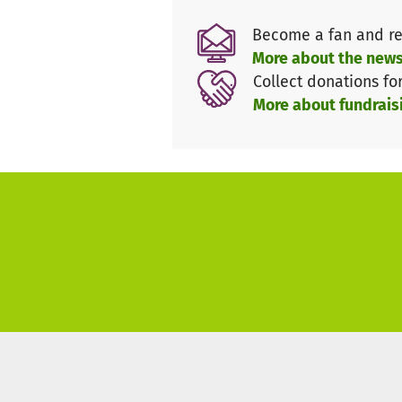
Become a fan and re
Wir danken Ihnen von Herzen f
More about the news
Collect donations fo
Mit freundlichen Grüßen
More about fundrais
Ihr Team des Fördervereins