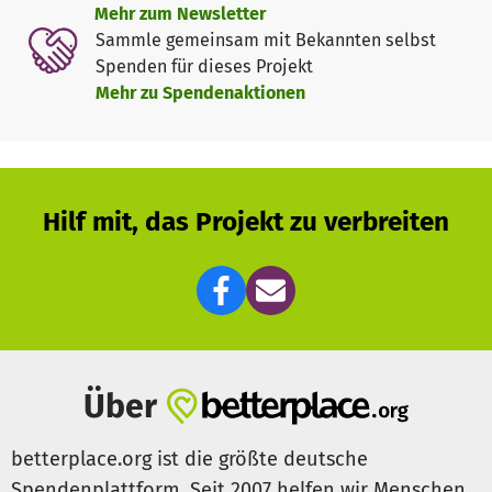
Mehr zum Newsletter
Grundschule (Berlin-Charlottenburg), in deren
Sammle gemeinsam mit Bekannten selbst
unmittelbarer Nähe ein Asylwohnheim liegt. Dort und in
Spenden für dieses Projekt
der Schule sowie an Zwischenorten (Umgebung) soll in
Mehr zu Spendenaktionen
einer Rallye von den Kindern fotografierend ermittelt
werden, was nicht schön/gut ist und was sie gerne anders
hätten.
Angestrebte Wirkung
Hilf mit, das Projekt zu verbreiten
Umgang mit dem Medium Foto, um eine starke
Ausdrucksform jenseits der verbalen Sprache zu
entdecken
Bewusstwerden von Veränderungswünschen als erster
Schritt der Veränderung
Über
Zusammenführen von Kindern aus verschiedenen
betterplace.org ist die größte deutsche
Lebenssituationen (Asylwohnheim-/Flüchtlingskinder und
Spendenplattform. Seit 2007 helfen wir Menschen,