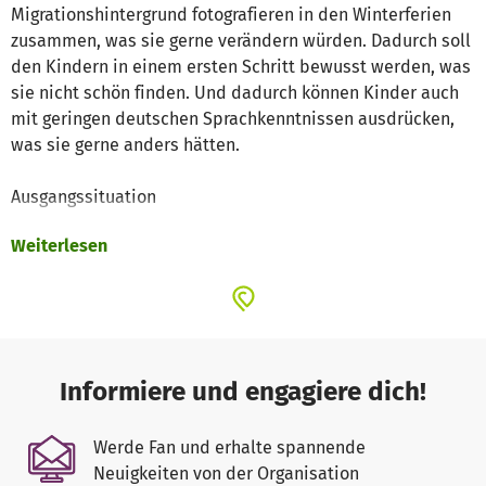
Migrationshintergrund fotografieren in den Winterferien
zusammen, was sie gerne verändern würden. Dadurch soll
den Kindern in einem ersten Schritt bewusst werden, was
sie nicht schön finden. Und dadurch können Kinder auch
mit geringen deutschen Sprachkenntnissen ausdrücken,
was sie gerne anders hätten.
Ausgangssituation
Weiterlesen
In einem Pilot-Workshop in den Berliner Osterferien
bemängelten alle Asylbewerber-Grundschulkinder ihre
Lebenssituation im Asylwohnheim. Ein Heimbewohner-
Mädchen schlug vor, an diesem Ort Fotos zu machen, um
zu zeigen, was dort nicht schön ist. Diese Idee soll
umgesetzt werden.
Informiere und engagiere dich!
Realisierung
Werde Fan und erhalte spannende
Neuigkeiten von der Organisation
Geplant ist ein dreitägiger Workshop an der Nehring-