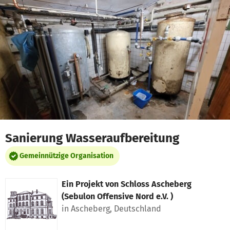
Zum Hauptinhalt springen
Erklärung zur Barrierefreiheit anzeigen
Sanierung Wasseraufbereitung
Gemeinnützige Organisation
Ein Projekt von
Schloss Ascheberg
(Sebulon Offensive Nord e.V. )
in Ascheberg, Deutschland