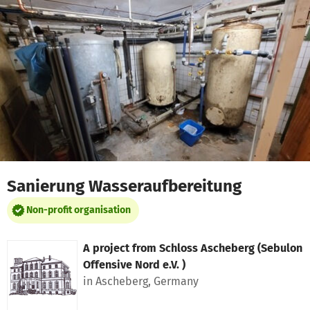
Skip to main content
Show accessibility statement
Sanierung Wasseraufbereitung
Non-profit organisation
A project from
Schloss Ascheberg (Sebulon
Offensive Nord e.V. )
in Ascheberg, Germany