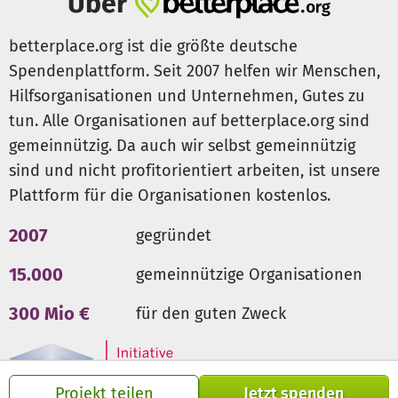
Über
Rückfragen gerne zur Verfügung.
betterplace.org ist die größte deutsche
Euer Team von
Spendenplattform. Seit 2007 helfen wir Menschen,
Caring Elephants
Hilfsorganisationen und Unternehmen, Gutes zu
tun. Alle Organisationen auf betterplace.org sind
gemeinnützig. Da auch wir selbst gemeinnützig
sind und nicht profitorientiert arbeiten, ist unsere
Plattform für die Organisationen kostenlos.
2007
gegründet
15.000
gemeinnützige Organisationen
300 Mio €
für den guten Zweck
Projekt teilen
Jetzt spenden