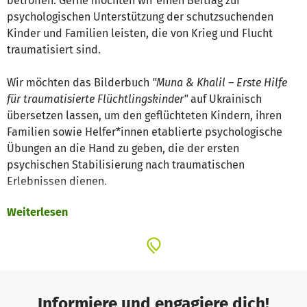
betroffen. Gerne möchten wir einen Beitrag zur
psychologischen Unterstützung der schutzsuchenden
Kinder und Familien leisten, die von Krieg und Flucht
traumatisiert sind.
Wir möchten das Bilderbuch
"Muna & Khalil – Erste Hilfe
für traumatisierte Flüchtlingskinder"
auf Ukrainisch
übersetzen lassen, um den geflüchteten Kindern, ihren
Familien sowie Helfer*innen etablierte psychologische
Übungen an die Hand zu geben, die der ersten
psychischen Stabilisierung nach traumatischen
Erlebnissen dienen.
Weiterlesen
Das Bilderbuch ist aktuell auf Deutsch – Arabisch
verfügbar. Mit Eurer Unterstützung können wir das Buch
auf
Deutsch – Ukrainisch
und
Englisch – Ukrainisch
übersetzen lassen. Die Spenden werden für
Übersetzung,
Druck und Logistik
verwendet.
Informiere und engagiere dich!