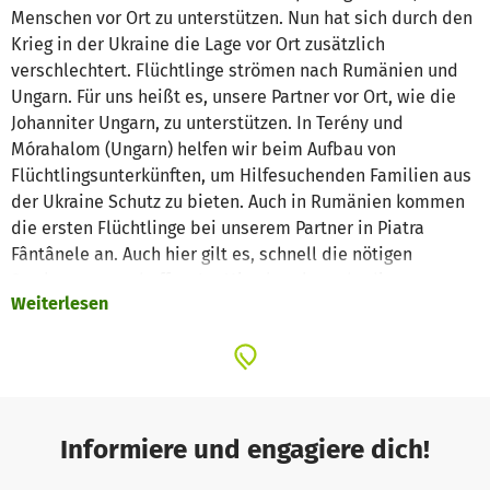
Menschen vor Ort zu unterstützen. Nun hat sich durch den
Krieg in der Ukraine die Lage vor Ort zusätzlich
verschlechtert. Flüchtlinge strömen nach Rumänien und
Ungarn. Für uns heißt es, unsere Partner vor Ort, wie die
Johanniter Ungarn, zu unterstützen. In Terény und
Mórahalom (Ungarn) helfen wir beim Aufbau von
Flüchtlingsunterkünften, um Hilfesuchenden Familien aus
der Ukraine Schutz zu bieten. Auch in Rumänien kommen
die ersten Flüchtlinge bei unserem Partner in Piatra
Fântânele an. Auch hier gilt es, schnell die nötigen
Strukturen zu schaffen. Im Mittelpunkt steht die
Weiterlesen
Versorgung mit Gütern des täglichen Bedarfs, wie z.B.
Windeln, Babynahrung, Hygieneartikel, Handtücher,
Bettwäsche, Betten, Kochgeschirr etc. Unser
Auslandsbeauftragter L. Szüszner kennt die Regionen und
Partner vor Ort seit über 30 Jahren und steht in direktem
Kontakt mit den Helfern und Projekten vor Ort. Er selbst
Informiere und engagiere dich!
ist mehrmals im Monat vor Ort und unterstützt direkt mit