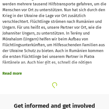
werden mehrere tausend Hilfstransporte gefahren, um die
Menschen vor Ort zu unterstützen. Nun hat sich durch den
Krieg in der Ukraine die Lage vor Ort zusätzlich
verschlechtert. Flüchtlinge strömen nach Rumänien und
Ungarn. Für uns heißt es, unsere Partner vor Ort, wie die
Johanniter Ungarn, zu unterstützen. In Terény und
Mórahalom (Ungarn) helfen wir beim Aufbau von
Flüchtlingsunterkünften, um Hilfesuchenden Familien aus
der Ukraine Schutz zu bieten. Auch in Rumänien kommen
die ersten Flüchtlinge bei unserem Partner in Piatra
Fântânele an. Auch hier gilt es, schnell die nötigen
Strukturen zu schaffen. Im Mittelpunkt steht die
Read more
Versorgung mit Gütern des täglichen Bedarfs, wie z.B.
Windeln, Babynahrung, Hygieneartikel, Handtücher,
Bettwäsche, Betten, Kochgeschirr etc. Unser
Auslandsbeauftragter L. Szüszner kennt die Regionen und
Partner vor Ort seit über 30 Jahren und steht in direktem
Kontakt mit den Helfern und Projekten vor Ort. Er selbst
Get informed and get involved