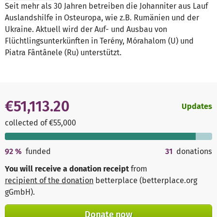
Seit mehr als 30 Jahren betreiben die Johanniter aus Lauf
Auslandshilfe in Osteuropa, wie z.B. Rumänien und der
Ukraine. Aktuell wird der Auf- und Ausbau von
Flüchtlingsunterkünften in Terény, Mórahalom (U) und
Piatra Fântânele (Ru) unterstützt.
€51,113.20
Updates
collected of €55,000
92
%
funded
31
donations
You will receive a donation receipt
from
recipient of the donation
betterplace (betterplace.org
gGmbH)
.
Donate now