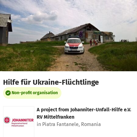
Skip to main content
Show accessibility statement
Hilfe für Ukraine-Flüchtlinge
Non-profit organisation
A project from
Johanniter-Unfall-Hilfe e.V.
RV Mittelfranken
in Piatra Fantanele, Romania