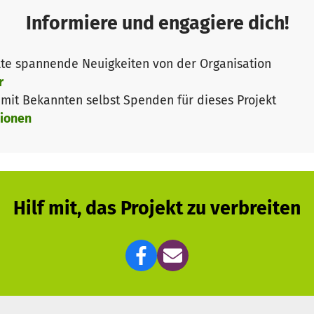
, ob das Tandem noch passt, der gemeinsame größere 
Informiere und engagiere dich!
leitet. Dafür haben wir für unserer "Kümmererin" eine 
tner in allen Sorgen und Nöten für die Paare und insbes
te spannende Neuigkeiten von der Organisation
rgen noch mit Hilfe von dritter Seite unterstützen, wen
r
nen sowohl die Junior- als auch die Senior-Partner über 
it Bekannten selbst Spenden für dieses Projekt
ahr- oder Eintrittsunterstützung nötig ist, um ab und 
ionen
hzugehen, es sich aber um eine Studentin im BaföG-Bez
ioren konnten wir auch zu Weihnachten mit Spendenhilf
ermitteln sowie junge Hilfe für den Umgang damit, um 
Hilf mit, das Projekt zu verbreiten