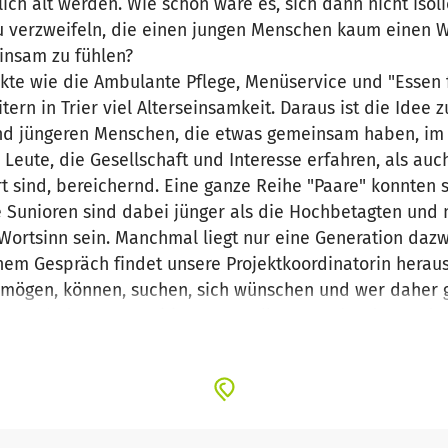
lich alt werden. Wie schön wäre es, sich dann nicht isol
u verzweifeln, die einen jungen Menschen kaum einen 
einsam zu fühlen?
kte wie die Ambulante Pflege, Menüservice und "Essen 
ern in Trier viel Alterseinsamkeit. Daraus ist die Idee 
 und jüngeren Menschen, die etwas gemeinsam haben, 
n Leute, die Gesellschaft und Interesse erfahren, als auc
t sind, bereichernd. Eine ganze Reihe "Paare" konnten si
e Sunioren sind dabei jünger als die Hochbetagten und m
Wortsinn sein. Manchmal liegt nur eine Generation daz
em Gespräch findet unsere Projektkoordinatorin heraus,
ie mögen, können, suchen, sich wünschen und wer dahe
e. Nach der gegenseitigen Vorstellung verabreden und 
regie. Die Projektleitung ist dabei jederzeit für Anreg
Mehrmals im Jahr sind auch Gruppentreffen vorgesehen
ren bzw. Senioren untereinander kennenlernen, austau
s auch besondere Gemeinschaftserlebnisse für die Tand
"langen Atem". Es muss dauerhaft einen Ansprechpartner