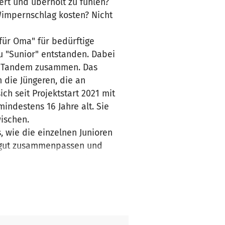
iert und überholt zu fühlen?
Wimpernschlag kosten? Nicht
für Oma" für bedürftige
zu "Sunior" entstanden. Dabei
im Tandem zusammen. Das
h die Jüngeren, die an
ch seit Projektstart 2021 mit
indestens 16 Jahre alt. Sie
wischen.
 wie die einzelnen Junioren
r gut zusammenpassen und
"beschnuppern" sich die
ungen, Probleme und
. Einerseits können sich
schen und sich Anregung
ems miteinander dar.
 geben, der Interessierte