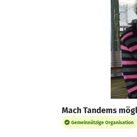
Zum Hauptinhalt springen
Erklärung zur Barrierefreiheit anzeigen
Mach Tandems möglic
Gemeinnützige Organisation