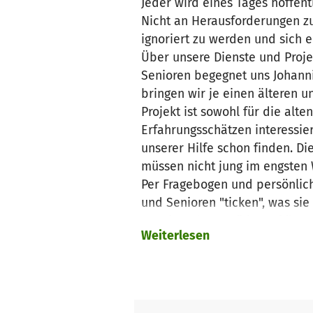
Jeder wird eines Tages hoffent
Nicht an Herausforderungen z
ignoriert zu werden und sich 
Über unsere Dienste und Proje
Senioren begegnet uns Johannit
bringen wir je einen älteren
Projekt ist sowohl für die alte
Erfahrungsschätzen interessier
unserer Hilfe schon finden. Di
müssen nicht jung im engsten 
Per Fragebogen und persönlich
und Senioren "ticken", was s
voneinander profitieren könnt
Weiterlesen
Tandems eine Zeitlang in Eigen
Wechselwünsche ansprechbar. 
dabei hauptsächlich die Junio
geben. Andererseits stellt da
Das "Sunior"-Projekt braucht 