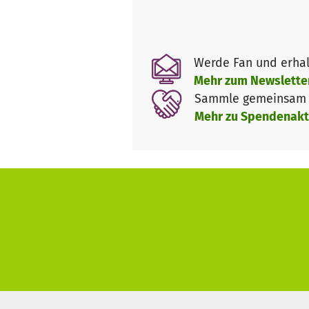
zusammenbringt, der nachhört
ganzen Tandems anregt und beg
ist verlässlicher Ansprechpar
Werde Fan und erhal
Oft kann sie bei konkreten So
Mehr zum Newslette
Frage nicht firm ist. Auch kön
Sammle gemeinsam m
anfragen. Wenn zum Beispiel F
Mehr zu Spendenakt
Leidenschaft fürs Theater nac
Minirente handelt. Einem Sen
funktionstüchtigen Computer v
helfen.