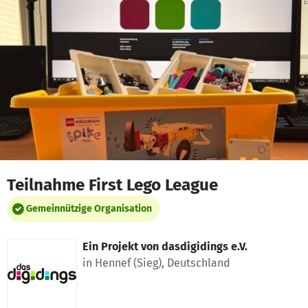
Zum Hauptinhalt springen
Erklärung zur Barrierefreiheit anzeigen
Teilnahme First Lego League
Gemeinnützige Organisation
Ein Projekt von
dasdigidings e.V.
in Hennef (Sieg), Deutschland