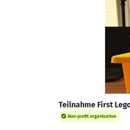
Skip to main content
Show accessibility statement
Teilnahme First Leg
Non-profit organisation