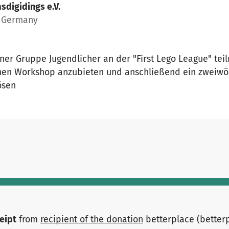
sdigidings e.V.
, Germany
iner Gruppe Jugendlicher an der "First Lego League" tei
n Workshop anzubieten und anschließend ein zweiwöch
ösen
ceipt
from
recipient of the donation
betterplace (better