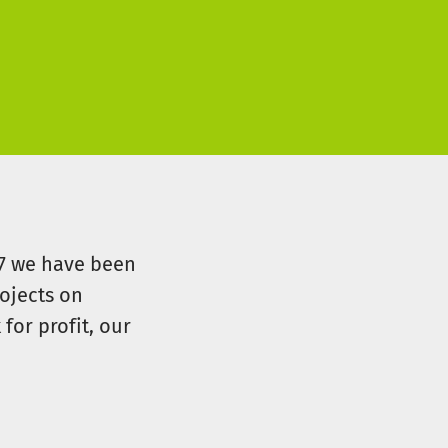
07 we have been
ojects on
for profit, our