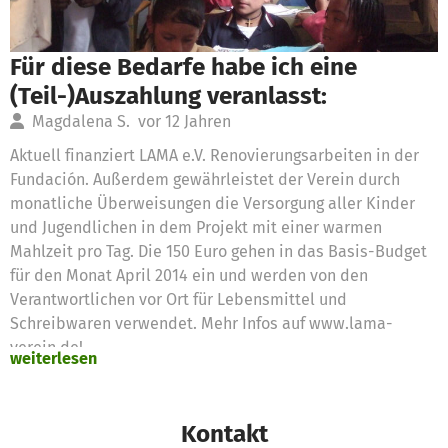
Für diese Bedarfe habe ich eine
(Teil-)Auszahlung veranlasst:
Magdalena S.
vor 12 Jahren
Aktuell finanziert LAMA e.V. Renovierungsarbeiten in der
Fundación. Außerdem gewährleistet der Verein durch
monatliche Überweisungen die Versorgung aller Kinder
und Jugendlichen in dem Projekt mit einer warmen
Mahlzeit pro Tag. Die 150 Euro gehen in das Basis-Budget
für den Monat April 2014 ein und werden von den
Verantwortlichen vor Ort für Lebensmittel und
Schreibwaren verwendet. Mehr Infos auf www.lama-
verein.de!
weiterlesen
Es wurden 150,00 € Spendengelder für folgende Bedarfe
beantragt:
Vorsorgeuntersuchung vor Ort 150,00 €
Kontakt