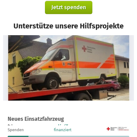
Jetzt spenden
Unterstütze unsere Hilfsprojekte
Ein Projekt in Hemsbach, Deutschland
Neues Einsatzfahrzeug
21
17 %
3.319 €
Spenden
finanziert
fehlen noch