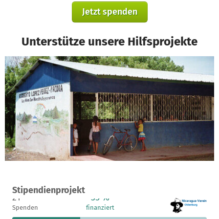
Jetzt spenden
Unterstütze unsere Hilfsprojekte
Ein Projekt in San Francisco Libre, Nicaragua
Stipendienprojekt
21
35 %
2.700 €
Spenden
finanziert
fehlen noch