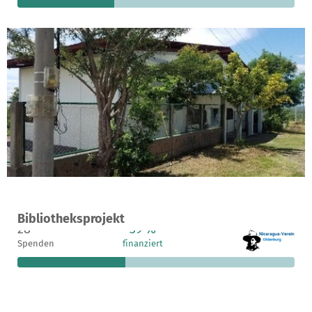
Ein Projekt in San Francisco Libre, Nicaragua
Bibliotheksprojekt
28
39 %
21.246 €
Spenden
finanziert
fehlen noch