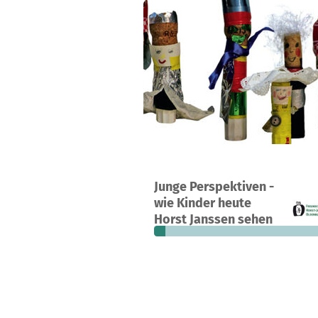
Ein Projekt in Oldenburg, Deutschla
Junge Perspektiven -
6
6 %
3.
wie Kinder heute
Spenden
finanziert
fehle
Horst Janssen sehen