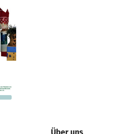
nd
850 €
n noch
Über uns