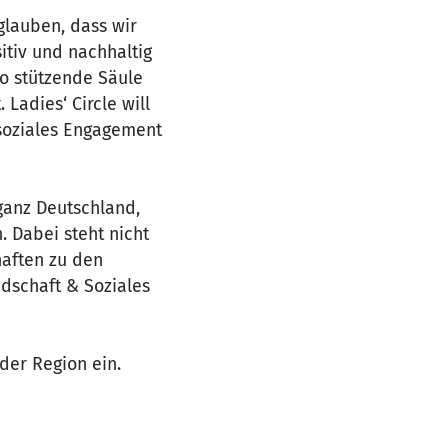
glauben, dass wir
itiv und nachhaltig
so stützende Säule
 Ladies‘ Circle will
–soziales Engagement
 ganz Deutschland,
. Dabei steht nicht
haften zu den
ndschaft & Soziales
ader Region ein.