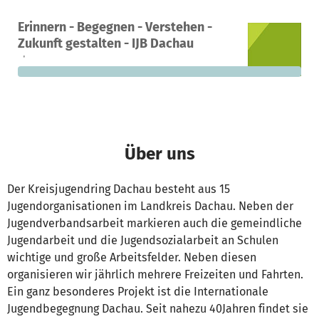
Ein Projekt in Dachau, Deutschland
Erinnern - Begegnen - Verstehen -
0
0 %
12.000 €
Zukunft gestalten - IJB Dachau
Spenden
finanziert
fehlen noch
Über uns
Der Kreisjugendring Dachau besteht aus 15
Jugendorganisationen im Landkreis Dachau. Neben der
Jugendverbandsarbeit markieren auch die gemeindliche
Jugendarbeit und die Jugendsozialarbeit an Schulen
wichtige und große Arbeitsfelder. Neben diesen
organisieren wir jährlich mehrere Freizeiten und Fahrten.
Ein ganz besonderes Projekt ist die Internationale
Jugendbegegnung Dachau. Seit nahezu 40Jahren findet sie