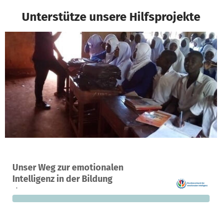
Unterstütze unsere Hilfsprojekte
Ein Projekt in Adelsried, Deutschland
Unser Weg zur emotionalen
0
0 %
23.800 €
Intelligenz in der Bildung
Spenden
finanziert
fehlen noch