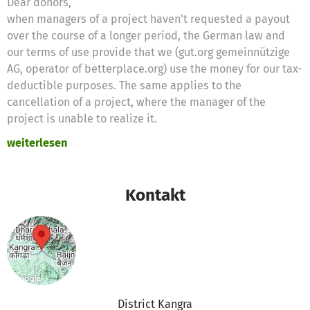
Dear donors,
when managers of a project haven't requested a payout
over the course of a longer period, the German law and
our terms of use provide that we (gut.org gemeinnützige
AG, operator of betterplace.org) use the money for our tax-
deductible purposes. The same applies to the
cancellation of a project, where the manager of the
project is unable to realize it.
weiterlesen
Therefore we will use these donations for the following
purposes:
https://www.betterplace.org/c/help/when-donations-
Kontakt
cannot-be-spent-for-the-project/
Thanks for your support,
the betterplace.org-team
District Kangra