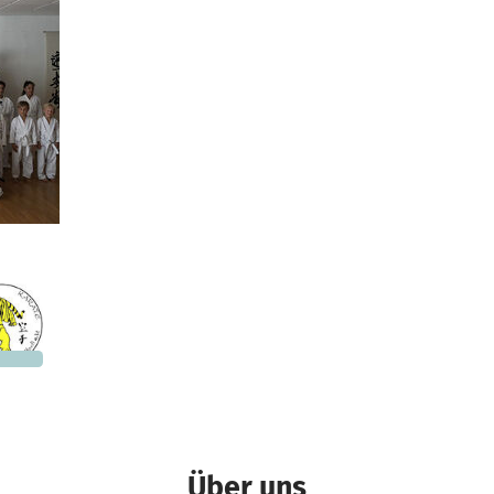
nd
.597 €
n noch
Über uns