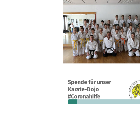
Ein Projekt in Radolfzell, Deutschla
Spende für unser
7
11 %
1
Karate-Dojo
Spenden
finanziert
fehle
#Coronahilfe